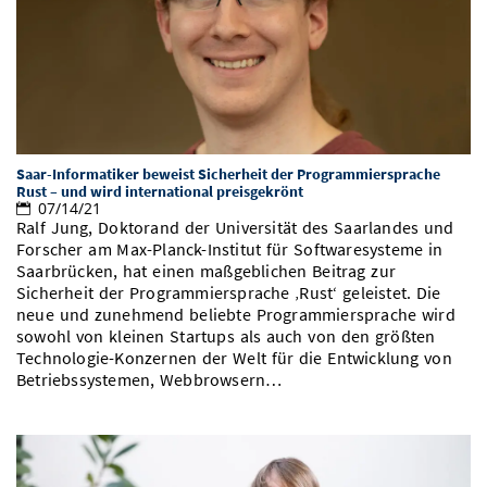
Vom Studium in den Beruf
Bibliothek
Study Scheduler
Start-ups
IT-Themenabend
Ranking
Preise, Auszeichnungen und Förderungen
Anfahrt
Open Science/Open Access
Zahlen & Fakten
Kontakt
AnsprechpartnerInnen, Personen, Forschungsgruppen
SIC Merchandise
Termine, Vorträge und Veranstaltungen
Saar-Informatiker beweist Sicherheit der Programmiersprache
SIC Podcast
Alumni
Rust – und wird international preisgekrönt
07/14/21
Ralf Jung, Doktorand der Universität des Saarlandes und
Forscher am Max-Planck-Institut für Softwaresysteme in
Saarbrücken, hat einen maßgeblichen Beitrag zur
Sicherheit der Programmiersprache ‚Rust‘ geleistet. Die
neue und zunehmend beliebte Programmiersprache wird
sowohl von kleinen Startups als auch von den größten
Technologie-Konzernen der Welt für die Entwicklung von
Betriebssystemen, Webbrowsern…