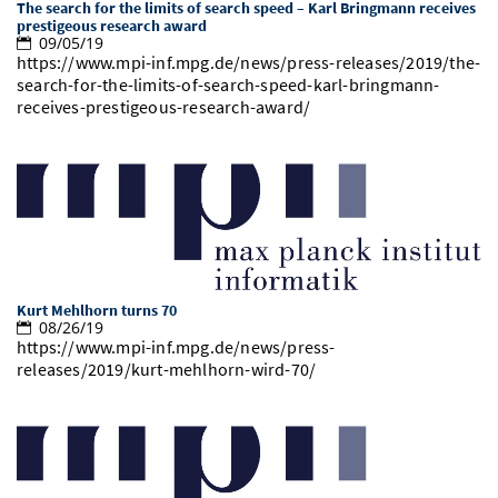
The search for the limits of search speed – Karl Bringmann receives
Vom Studium in den Beruf
Bibliothek
prestigeous research award
Study Scheduler
Start-ups
IT-Themenabend
Ranking
Preise, Auszeichnungen und Förderungen
09/05/19
Anfahrt
https://www.mpi-inf.mpg.de/news/press-releases/2019/the-
Open Science/Open Access
Zahlen & Fakten
search-for-the-limits-of-search-speed-karl-bringmann-
Kontakt
AnsprechpartnerInnen, Personen, Forschungsgruppen
receives-prestigeous-research-award/
SIC Merchandise
Termine, Vorträge und Veranstaltungen
SIC Podcast
Alumni
Kurt Mehlhorn turns 70
08/26/19
https://www.mpi-inf.mpg.de/news/press-
releases/2019/kurt-mehlhorn-wird-70/