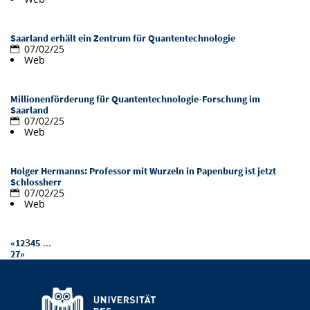
Vom Studium in den Beruf
Bibliothek
Study Scheduler
Start-ups
IT-Themenabend
Ranking
Preise, Auszeichnungen und Förderungen
Anfahrt
Saarland erhält ein Zentrum für Quantentechnologie
Open Science/Open Access
07/02/25
Zahlen & Fakten
Kontakt
AnsprechpartnerInnen, Personen, Forschungsgruppen
Web
SIC Merchandise
Termine, Vorträge und Veranstaltungen
Millionenförderung für Quantentechnologie-Forschung im
Saarland
SIC Podcast
Alumni
07/02/25
Web
Holger Hermanns: Professor mit Wurzeln in Papenburg ist jetzt
Schlossherr
07/02/25
Web
3
...
«
1
2
4
5
27
»