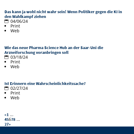
Vom Studium in den Beruf
Bibliothek
Study Scheduler
Start-ups
IT-Themenabend
Ranking
Preise, Auszeichnungen und Förderungen
Das kann ja wohl nicht wahr sein! Wenn Politiker gegen die KI in
Anfahrt
den Wahlkampf ziehen
Open Science/Open Access
04/06/24
Zahlen & Fakten
Kontakt
AnsprechpartnerInnen, Personen, Forschungsgruppen
Print
Web
SIC Merchandise
Termine, Vorträge und Veranstaltungen
Wie das neue Pharma Science Hub an der Saar-Uni die
SIC Podcast
Alumni
Arzneiforschung voranbringen soll
03/18/24
Print
Web
Ist Erinnern eine Wahrscheinlichkeitssache?
02/27/24
Print
Web
...
«
1
6
...
4
5
7
8
27
»