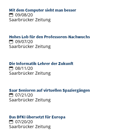
Bibliothek
Study Scheduler
Start-ups
IT-Themenabend
Ranking
Preise, Auszeichnungen und Förderungen
Vom Studium in den Beruf
Anfahrt
Mit dem Computer sieht man besser
Open Science/Open Access
09/08/20
Zahlen & Fakten
Kontakt
Saarbrücker Zeitung
AnsprechpartnerInnen, Personen,
Forschungsgruppen
SIC Merchandise
Hohes Lob für den Professoren-Nachwuchs
Termine, Vorträge und Veranstaltungen
09/07/20
SIC Podcast
Saarbrücker Zeitung
Alumni
Die Informatik-Lehrer der Zukunft
08/11/20
Saarbrücker Zeitung
Saar Senioren auf virtuellen Spaziergängen
07/21/20
Saarbrücker Zeitung
Das DFKI übersetzt für Europa
07/20/20
Saarbrücker Zeitung