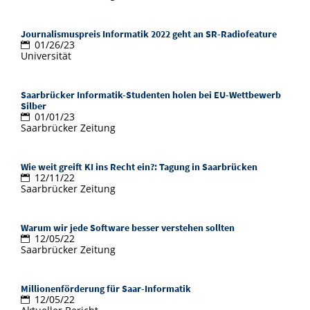
Bibliothek
Study Scheduler
Start-ups
IT-Themenabend
Ranking
Preise, Auszeichnungen und Förderungen
Vom Studium in den Beruf
Anfahrt
Open Science/Open Access
Journalismuspreis Informatik 2022 geht an SR-Radiofeature
Zahlen & Fakten
Kontakt
01/26/23
AnsprechpartnerInnen, Personen,
Universität
Forschungsgruppen
SIC Merchandise
Termine, Vorträge und Veranstaltungen
Saarbrücker Informatik-Studenten holen bei EU-Wettbewerb
SIC Podcast
Silber
01/01/23
Alumni
Saarbrücker Zeitung
Wie weit greift KI ins Recht ein?: Tagung in Saarbrücken
12/11/22
Saarbrücker Zeitung
Warum wir jede Software besser verstehen sollten
12/05/22
Saarbrücker Zeitung
Millionenförderung für Saar-Informatik
12/05/22