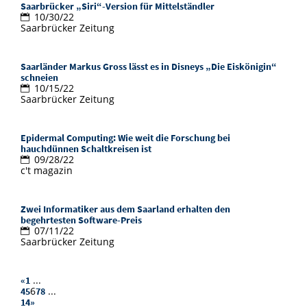
Saarbrücker „Siri“-Version für Mittelständler
10/30/22
Saarbrücker Zeitung
Saarländer Markus Gross lässt es in Disneys „Die Eiskönigin“
schneien
10/15/22
Saarbrücker Zeitung
Epidermal Computing: Wie weit die Forschung bei
hauchdünnen Schaltkreisen ist
09/28/22
c't magazin
Zwei Informatiker aus dem Saarland erhalten den
begehrtesten Software-Preis
07/11/22
Saarbrücker Zeitung
...
«
1
6
...
4
5
7
8
14
»