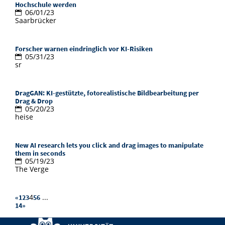
Hochschule werden
06/01/23
Saarbrücker
Forscher warnen eindringlich vor KI-Risiken
05/31/23
sr
DragGAN: KI-gestützte, fotorealistische Bildbearbeitung per
Drag & Drop
05/20/23
heise
New AI research lets you click and drag images to manipulate
them in seconds
05/19/23
The Verge
4
...
«
1
2
3
5
6
14
»