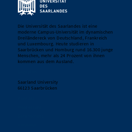
Die Universität des Saarlandes ist eine
moderne Campus-Universität im dynamischen
Dreiländereck von Deutschland, Frankreich
und Luxembourg. Heute studieren in
Saarbrücken und Homburg rund 16.300 junge
Menschen, mehr als 24 Prozent von ihnen
kommen aus dem Ausland.
Lageplan
Saarland University
66123 Saarbrücken
Kontakt
Impressum
Datenschutz
Verweise