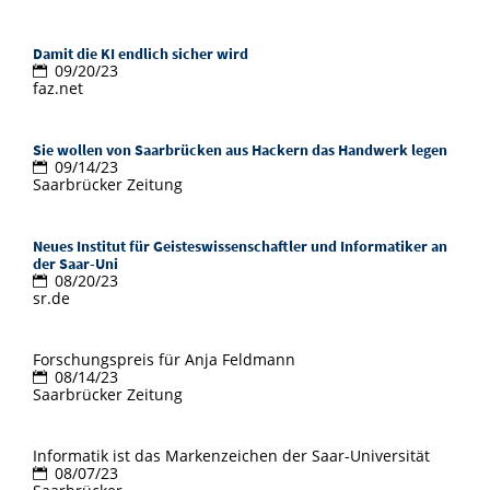
Bibliothek
Study Scheduler
Start-ups
IT-Themenabend
Ranking
Preise, Auszeichnungen und Förderungen
Vom Studium in den Beruf
Anfahrt
Open Science/Open Access
Damit die KI endlich sicher wird
Zahlen & Fakten
Kontakt
09/20/23
AnsprechpartnerInnen, Personen,
faz.net
Forschungsgruppen
SIC Merchandise
Termine, Vorträge und Veranstaltungen
Sie wollen von Saarbrücken aus Hackern das Handwerk legen
SIC Podcast
09/14/23
Saarbrücker Zeitung
Alumni
Neues Institut für Geisteswissenschaftler und Informatiker an
der Saar-Uni
08/20/23
sr.de
Forschungspreis für Anja Feldmann
08/14/23
Saarbrücker Zeitung
Informatik ist das Markenzeichen der Saar-Universität
08/07/23