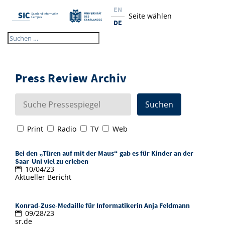
EN
Seite wählen
DE
Studium
Forschung
Interessierte & BewerberInnen
Press Review Archiv
Wirtschaft
Studierende
Institute & Forschungsthemen
Studienangebot
Angebote für SchülerInnen
News
Service
Karrierewege
Technologietransfer
Aktuelle Semesterinfos
Forschungsinstitutionen
Print
Radio
TV
Web
10 Gründe für den SIC
Über Uns
Beratung für Studierende
Ranking
News
News & Termine
Service und Support
Promotion
Innovationsstandort
Bei den „Türen auf mit der Maus“ gab es für Kinder an der
NEU: Internationale Studiengänge
Saar-Uni viel zu erleben
Lehrveranstaltungen &
Forschungsfelder
Saarland Informatics Campus
ProfessorInnen
Gründen & Investieren
Expertise am SIC
Preise, Auszeichnungen und Förderungen
Forschungshighlights
10/04/23
AnsprechpartnerInnen
Aktueller Bericht
Neu am SIC?
ProfessorInnen
Stellenangebote
Stellenangebote
Kooperieren & Investieren
Marketing & Öffentlichkeitsarbeit
Forschungshighlights
Termine, Vorträge und Veranstaltungen
Standort
Semestertermine & Klausuren
Forschungsgruppen
Konrad-Zuse-Medaille für Informatikerin Anja Feldmann
Bibliothek
Forschungsinstitutionen
Termine, Vorträge und Veranstaltungen
Pressemeldungen
Forschungsinstitutionen
Kontakte & Anfahrt
Pressespiegel
09/28/23
Prüfungsangelegenheiten
sr.de