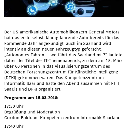
Vom Studium in den Beruf
Bibliothek
Study Scheduler
Start-ups
IT-Themenabend
Ranking
Preise, Auszeichnungen und Förderungen
Anfahrt
Open Science/Open Access
Zahlen & Fakten
Kontakt
AnsprechpartnerInnen, Personen, Forschungsgruppen
Der US-amerikanische Automobilkonzern General Motors
SIC Merchandise
Termine, Vorträge und Veranstaltungen
hat das erste selbstständig fahrende Auto bereits für das
kommende Jahr angekündigt, auch im Saarland wird
SIC Podcast
Alumni
intensiv an diesen neuen Fahrzeugtyp geforscht.
„Autonomes Fahren — wo fährt das Saarland mit?“ lautete
daher der Titel des IT-Themenabends, zu dem am 15. März
über 60 Personen in das Visualisierungszentrum des
Deutschen Forschungszentrum für Künstliche Intelligenz
(DFKI) gekommen waren. Das Kompetenzzentrum
Informatik Saarland hatte den Abend zusammen mit FITT,
Saar.is und DFKI organisiert.
Programm am 15.03.2018:
17:30 Uhr
Begrüßung und Moderation
Gordon Bolduan, Kompetenzzentrum Informatik Saarland
17:40 Uhr