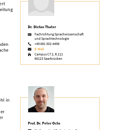
ert
eitung
Dr. Stefan Thater
Fachrichtung Sprachwissenschaft

und Sprachtechnologie
nden
+49 681 302-4496

E-Mail
ache

Campus C7 2, R.111

66123 Saarbrücken
hl in
her
er
Prof. Dr. Peter Ochs