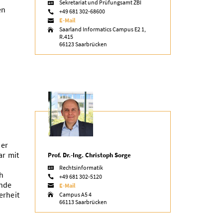
Sekretariat und Prüfungsamt ZBI

en
+49 681 302-68600

E-Mail

Saarland Informatics Campus E2 1,

R.415
66123 Saarbrücken
der
ar mit
Prof. Dr.-Ing. Christoph Sorge
Rechtsinformatik

ch
+49 681 302-5120

ende
E-Mail

erheit
Campus A5 4

66113 Saarbrücken