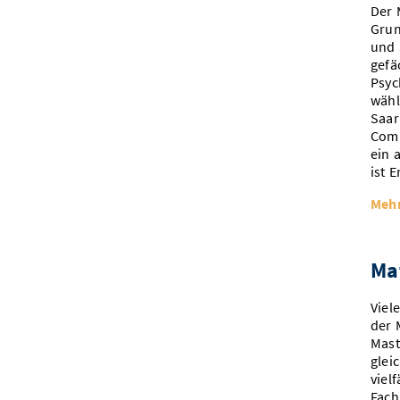
Der 
Grun
und 
gefä
Psyc
wähl
Saar
Comp
ein 
ist E
Mehr
Ma
Viel
der 
Mast
glei
viel
Fach