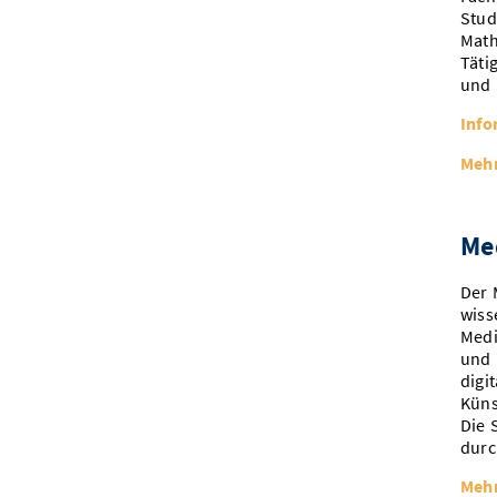
Stud
Math
Täti
und 
Info
Mehr
Me
Der 
wiss
Medi
und 
digi
Küns
Die 
durc
Mehr