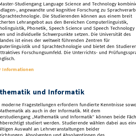
Master-Studiengang Language Science and Technology kombini
dlagen-, angewandte und kognitive Forschung zu Sprachverarb
Sprachtechnologie. Die Studierenden können aus einem breit
cherten Lehrangebot aus den Bereichen Computerlinguistik,
holinguistik, Phonetik, Speech Science und Speech Technology
en und individuelle Schwerpunkte setzen. Die Universität des
landes ist eines der weltweit führenden Zentren für
uterlinguistik und Sprachtechnologie und bietet den Studiere
attraktives Forschungsumfeld. Die Unterrichts- und Prüfungsspr
nglisch.
 Informationen
thematik und Informatik
e moderne Fragestellungen erfordern fundierte Kenntnisse sowo
Mathematik als auch in der Informatik. Mit dem
erstudiengang „Mathematik und Informatik“ können beide Fäc
chberechtigt studiert werden. Studierende wählen dabei aus ein
fältigen Auswahl an Lehrveranstaltungen beider
richtungen. Absolventen und Absolventinnen des