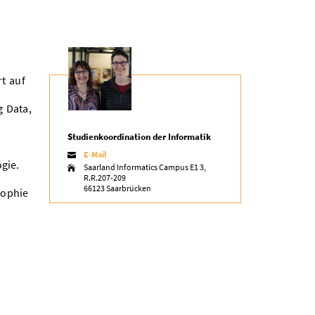
rt auf
g Data,
Studienkoordination der Informatik
E-Mail

gie.
Saarland Informatics Campus E1 3,

R.R.207-209
66123 Saarbrücken
sophie