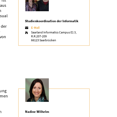
 ist
 aus
n
isual
Studienkoordination der Informatik
 der
E-Mail

e
Saarland Informatics Campus E1 3,

 von
R.R.207-209
66123 Saarbrücken
dung
emen
h
Nadine Wilhelm