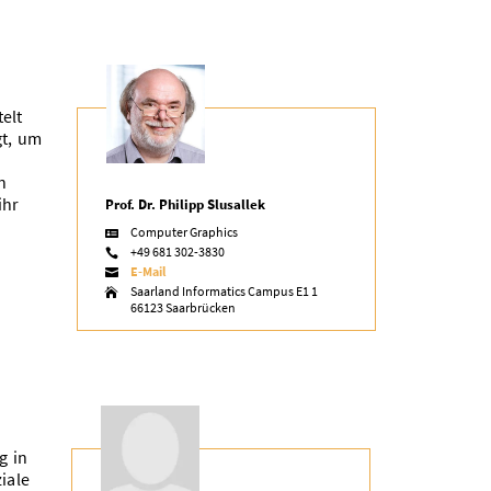
elt
gt, um
n
ihr
Prof. Dr. Philipp Slusallek
Computer Graphics

+49 681 302-3830

E-Mail

Saarland Informatics Campus E1 1

66123 Saarbrücken
g in
iale