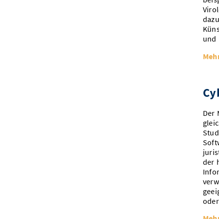
Viro
dazu
Küns
und 
Mehr
Cy
Der 
glei
Stud
Soft
juri
der 
Info
verw
geei
oder
Mehr