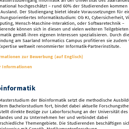
Masterstudiengang Informatik an der Universität des Saarlandes
rnational hochgeschätzt – rund 60% der Studierenden kommen
Ausland. Der Studiengang bietet ideale Voraussetzungen für ei
chungsorientiertes Informatikstudium: Ob KI, Cybersicherheit, V
uting, Mensch-Maschine-Interaktion, oder Softwaretechnik –
ierende können sich in diesen und vielen weiteren Teilgebieten
rmatik gemäß ihren eigenen Interessen spezialisieren. Durch di
indung am Saarland Informatics Campus profitieren sie zudem
Expertise weltweit renommierter Informatik-Partnerinstitute.
rmationen zur Bewerbung (auf Englisch)
 Informationen
oinformatik
Masterstudium der Bioinformatik setzt die methodische Ausbil
dem Bachelorstudium fort, bindet dabei aktuelle Forschungsth
 stellt direkte Bezüge zur Laborforschung an der Universität des
landes und zu Unternehmen her und verbindet dabei
rschiedliche Themengebiete. Die Studierenden beschäftigen sic
pielsweise mit Genetik, Medikamentenforschung,