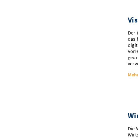
Vi
Der 
das 
digi
Vorl
geom
verw
Mehr
Wi
Die 
Wirt