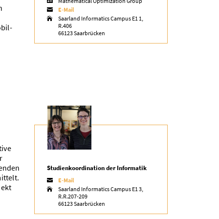
Mathematical Optimization Group

n
E-Mail

Saarland Informatics Campus E1 1,

R.406
bil-
66123 Saarbrücken
tive
r
denden
Studienkoordination der Informatik
ttelt.
E-Mail

jekt
Saarland Informatics Campus E1 3,

R.R.207-209
66123 Saarbrücken