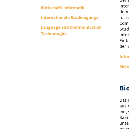
Der 
inte
Wirtschaftsinformatik
dem 
Internationale Studiengänge
fors
Comp
Language and Communication
Stud
Technologies
Info
Einb
der 
Info
Mehr
Bi
Das 
aus 
ein,
Saar
unte
beis