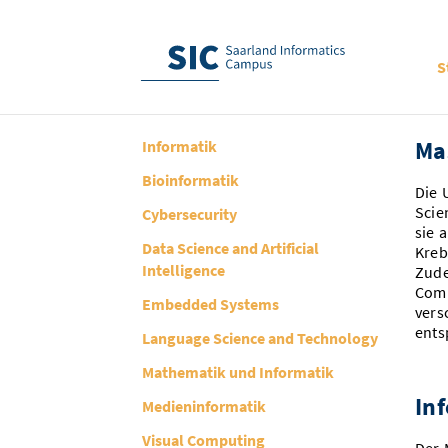
S
Ma
Informatik
Bioinformatik
Die 
Scie
Cybersecurity
sie 
Data Science and Artificial
Kreb
Intelligence
Zude
Comm
Embedded Systems
vers
ents
Language Science and Technology
Mathematik und Informatik
In
Medieninformatik
Visual Computing