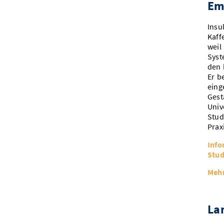
Em
Insu
Kaff
weil
Syst
den 
Er b
eing
Gest
Univ
Stud
Prax
Info
Stud
Mehr
La