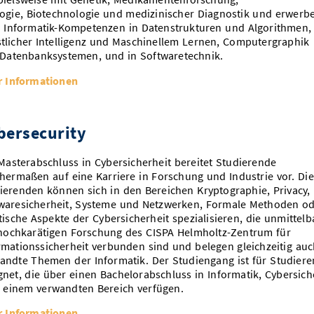
logie, Biotechnologie und medizinischer Diagnostik und erwerb
 Informatik-Kompetenzen in Datenstrukturen und Algorithmen,
tlicher Intelligenz und Maschinellem Lernen, Computergraphik
Datenbanksystemen, und in Softwaretechnik.
 Informationen
bersecurity
Masterabschluss in Cybersicherheit bereitet Studierende
chermaßen auf eine Karriere in Forschung und Industrie vor. Die
ierenden können sich in den Bereichen Kryptographie, Privacy,
waresicherheit, Systeme und Netzwerken, Formale Methoden o
stische Aspekte der Cybersicherheit spezialisieren, die unmittelb
hochkarätigen Forschung des CISPA Helmholtz-Zentrum für
rmationssicherheit verbunden sind und belegen gleichzeitig au
andte Themen der Informatik. Der Studiengang ist für Studier
gnet, die über einen Bachelorabschluss in Informatik, Cybersich
 einem verwandten Bereich verfügen.
 Informationen