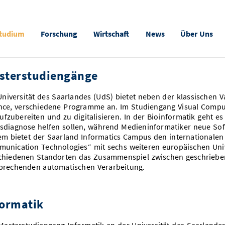
tudium
Forschung
Wirtschaft
News
Über Uns
sterstudiengänge
Universität des Saarlandes (UdS) bietet neben der klassischen 
nce, verschiedene Programme an. Im Studiengang Visual Comput
aufzubereiten und zu digitalisieren. In der Bioinformatik geht 
sdiagnose helfen sollen, während Medieninformatiker neue Soft
m bietet der Saarland Informatics Campus den internationale
unication Technologies“ mit sechs weiteren europäischen Univ
chiedenen Standorten das Zusammenspiel zwischen geschriebe
prechenden automatischen Verarbeitung.
formatik