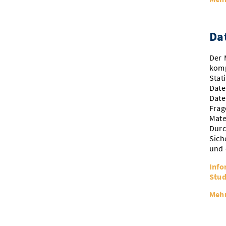
Dat
Der 
komp
Stat
Date
Date
Frag
Mate
Durc
Sich
und 
Info
Stud
Mehr