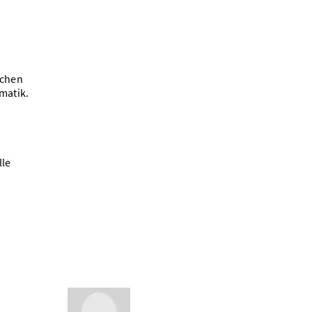
schen
matik.
lle