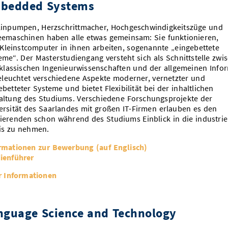
bedded Systems
linpumpen, Herzschrittmacher, Hochgeschwindigkeitszüge und
eemaschinen haben alle etwas gemeinsam: Sie funktionieren,
 Kleinstcomputer in ihnen arbeiten, sogenannte „eingebettete
eme“. Der Masterstudiengang versteht sich als Schnittstelle zwi
klassischen Ingenieurwissenschaften und der allgemeinen Infor
eleuchtet verschiedene Aspekte moderner, vernetzter und
ebetteter Systeme und bietet Flexibilität bei der inhaltlichen
altung des Studiums. Verschiedene Forschungsprojekte der
ersität des Saarlandes mit großen IT-Firmen erlauben es den
ierenden schon während des Studiums Einblick in die industrie
is zu nehmen.
rmationen zur Bewerbung (auf Englisch)
ienführer
 Informationen
nguage Science and Technology