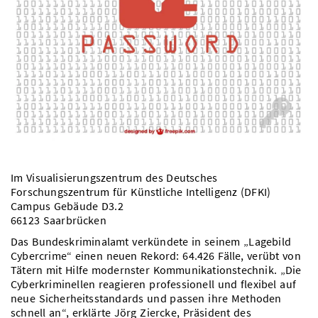
Vom Studium in den Beruf
Bibliothek
Study Scheduler
Start-ups
IT-Themenabend
Ranking
Preise, Auszeichnungen und Förderungen
Anfahrt
Open Science/Open Access
Zahlen & Fakten
Kontakt
AnsprechpartnerInnen, Personen, Forschungsgruppen
SIC Merchandise
Termine, Vorträge und Veranstaltungen
SIC Podcast
Alumni
Im Visualisierungszentrum des Deutsches
Forschungszentrum für Künstliche Intelligenz (DFKI)
Campus Gebäude D3.2
66123 Saarbrücken
Das Bundeskriminalamt verkündete in seinem „Lagebild
Cybercrime“ einen neuen Rekord: 64.426 Fälle, verübt von
Tätern mit Hilfe modernster Kommunikationstechnik. „Die
Cyberkriminellen reagieren professionell und flexibel auf
neue Sicherheitsstandards und passen ihre Methoden
schnell an“, erklärte Jörg Ziercke, Präsident des