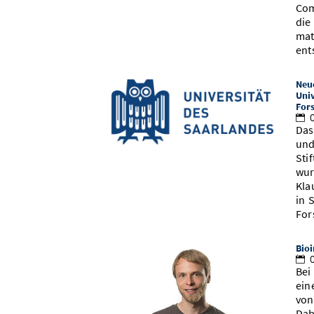
Com
die
mat
ent
Neue
Univ
For
0
Das
und
Sti
wur
Kla
in 
For
Bioi
0
Bei
ein
von
Dab