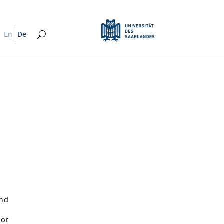
En
De
und
for