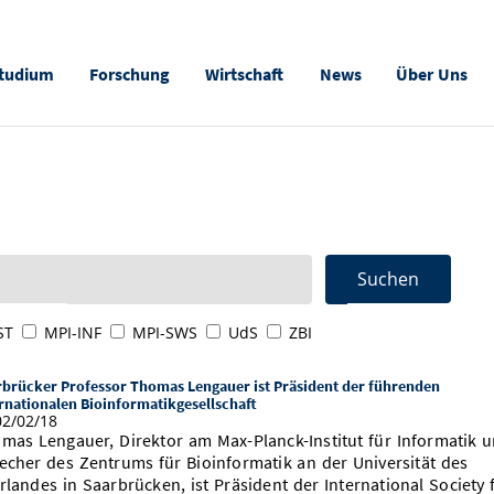
tudium
Forschung
Wirtschaft
News
Über Uns
ST
MPI-INF
MPI-SWS
UdS
ZBI
rbrücker Professor Thomas Lengauer ist Präsident der führenden
rnationalen Bioinformatikgesellschaft
2/02/18
mas Lengauer, Direktor am Max-Planck-Institut für Informatik 
echer des Zentrums für Bioinformatik an der Universität des
rlandes in Saarbrücken, ist Präsident der International Society 