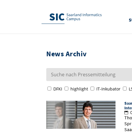
S
News Archiv
DFKI
highlight
IT-Inkubator
L
Saa
Inte
0
Tho
Spr
Saa