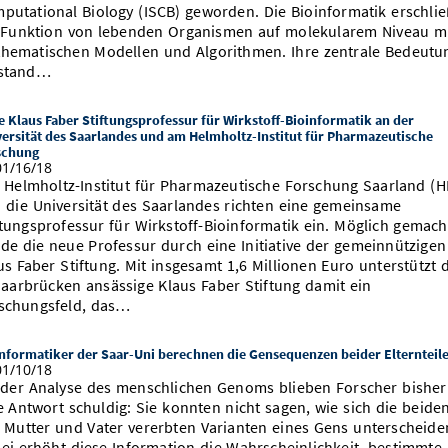
putational Biology (ISCB) geworden. Die Bioinformatik erschlie
 Funktion von lebenden Organismen auf molekularem Niveau m
hematischen Modellen und Algorithmen. Ihre zentrale Bedeutu
stand…
 Klaus Faber Stiftungsprofessur für Wirkstoff-Bioinformatik an der
ersität des Saarlandes und am Helmholtz-Institut für Pharmazeutische
schung
1/16/18
 Helmholtz-Institut für Pharmazeutische Forschung Saarland (H
 die Universität des Saarlandes richten eine gemeinsame
ftungsprofessur für Wirkstoff-Bioinformatik ein. Möglich gemach
de die neue Professur durch eine Initiative der gemeinnützigen
us Faber Stiftung. Mit insgesamt 1,6 Millionen Euro unterstützt 
Saarbrücken ansässige Klaus Faber Stiftung damit ein
schungsfeld, das…
nformatiker der Saar-Uni berechnen die Gensequenzen beider Elternteil
1/10/18
 der Analyse des menschlichen Genoms blieben Forscher bisher
e Antwort schuldig: Sie konnten nicht sagen, wie sich die beide
 Mutter und Vater vererbten Varianten eines Gens unterscheide
ei erhöht diese Information die Wahrscheinlichkeit, bestimmte