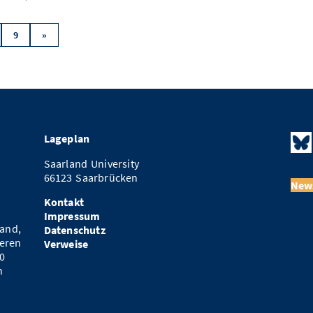
9
»
Lageplan
Saarland University
66123 Saarbrücken
News
Kontakt
Impressum
and,
Datenschutz
eren
Verweise
0
n