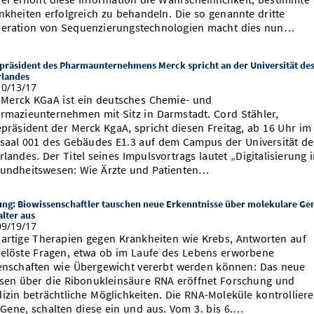
nkheiten erfolgreich zu behandeln. Die so genannte dritte
eration von Sequenzierungstechnologien macht dies nun…
präsident des Pharmaunternehmens Merck spricht an der Universität de
rlandes
0/13/17
 Merck KGaA ist ein deutsches Chemie- und
rmazieunternehmen mit Sitz in Darmstadt. Cord Stähler,
epräsident der Merck KgaA, spricht diesen Freitag, ab 16 Uhr im
saal 001 des Gebäudes E1.3 auf dem Campus der Universität de
rlandes. Der Titel seines Impulsvortrags lautet „Digitalisierung 
undheitswesen: Wie Ärzte und Patienten…
ng: Biowissenschaftler tauschen neue Erkenntnisse über molekulare Ge
lter aus
9/19/17
artige Therapien gegen Krankheiten wie Krebs, Antworten auf
elöste Fragen, etwa ob im Laufe des Lebens erworbene
enschaften wie Übergewicht vererbt werden können: Das neue
sen über die Ribonukleinsäure RNA eröffnet Forschung und
izin beträchtliche Möglichkeiten. Die RNA-Moleküle kontrollier
 Gene, schalten diese ein und aus. Vom 3. bis 6.…