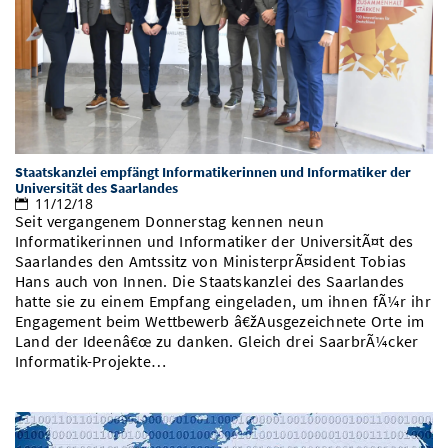
Vom Studium in den Beruf
Bibliothek
Study Scheduler
Start-ups
IT-Themenabend
Ranking
Preise, Auszeichnungen und Förderungen
Anfahrt
Open Science/Open Access
Zahlen & Fakten
Kontakt
AnsprechpartnerInnen, Personen, Forschungsgruppen
SIC Merchandise
Termine, Vorträge und Veranstaltungen
SIC Podcast
Alumni
Staatskanzlei empfängt Informatikerinnen und Informatiker der
Universität des Saarlandes
11/12/18
Seit vergangenem Donnerstag kennen neun
Informatikerinnen und Informatiker der UniversitÃ¤t des
Saarlandes den Amtssitz von MinisterprÃ¤sident Tobias
Hans auch von Innen. Die Staatskanzlei des Saarlandes
hatte sie zu einem Empfang eingeladen, um ihnen fÃ¼r ihr
Engagement beim Wettbewerb â€žAusgezeichnete Orte im
Land der Ideenâ€œ zu danken. Gleich drei SaarbrÃ¼cker
Informatik-Projekte…