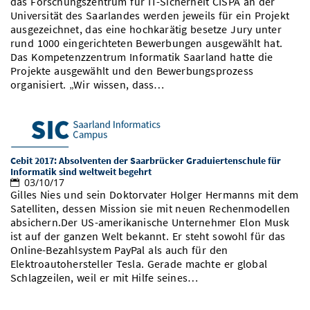
das Forschungszentrum für IT-Sicherheit CISPA an der
Vom Studium in den Beruf
Bibliothek
Universität des Saarlandes werden jeweils für ein Projekt
Study Scheduler
Start-ups
IT-Themenabend
Ranking
Preise, Auszeichnungen und Förderungen
Anfahrt
ausgezeichnet, das eine hochkarätig besetze Jury unter
rund 1000 eingerichteten Bewerbungen ausgewählt hat.
Open Science/Open Access
Zahlen & Fakten
Kontakt
Das Kompetenzzentrum Informatik Saarland hatte die
AnsprechpartnerInnen, Personen, Forschungsgruppen
Projekte ausgewählt und den Bewerbungsprozess
SIC Merchandise
organisiert. „Wir wissen, dass…
Termine, Vorträge und Veranstaltungen
SIC Podcast
Alumni
Cebit 2017: Absolventen der Saarbrücker Graduiertenschule für
Informatik sind weltweit begehrt
03/10/17
Gilles Nies und sein Doktorvater Holger Hermanns mit dem
Satelliten, dessen Mission sie mit neuen Rechenmodellen
absichern.Der US-amerikanische Unternehmer Elon Musk
ist auf der ganzen Welt bekannt. Er steht sowohl für das
Online-Bezahlsystem PayPal als auch für den
Elektroautohersteller Tesla. Gerade machte er global
Schlagzeilen, weil er mit Hilfe seines…