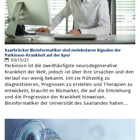
Vom Studium in den Beruf
Bibliothek
Study Scheduler
Start-ups
IT-Themenabend
Ranking
Preise, Auszeichnungen und Förderungen
Anfahrt
Open Science/Open Access
Zahlen & Fakten
Kontakt
AnsprechpartnerInnen, Personen, Forschungsgruppen
SIC Merchandise
Termine, Vorträge und Veranstaltungen
Saarbrücker Bioinformatiker sind molekularen Signalen der
SIC Podcast
Alumni
Parkinson-Krankheit auf der Spur
03/15/21
Parkinson ist die zweithäufigste neurodegenerative
Krankheit der Welt, jedoch ist über ihre Ursachen und den
Verlauf nur wenig bekannt. Um sie frühzeitig zu
diagnostizieren, Prognosen zu erstellen und Therapien zu
entwickeln, braucht es Biomarker, die auf die Entstehung
und die Progression der Krankheit hinweisen.
Bioinformatiker der Universität des Saarlandes haben…