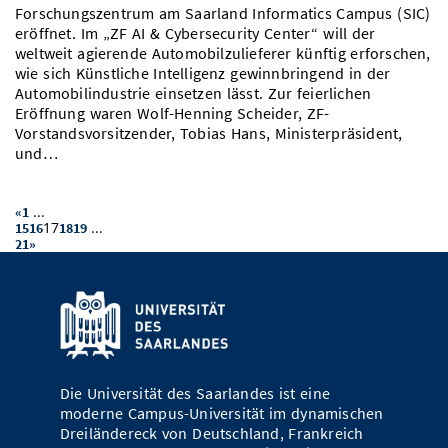
Forschungszentrum am Saarland Informatics Campus (SIC)
eröffnet. Im „ZF AI & Cybersecurity Center“ will der
weltweit agierende Automobilzulieferer künftig erforschen,
wie sich Künstliche Intelligenz gewinnbringend in der
Automobilindustrie einsetzen lässt. Zur feierlichen
Eröffnung waren Wolf-Henning Scheider, ZF-
Vorstandsvorsitzender, Tobias Hans, Ministerpräsident,
und…
...
«
1
17
...
15
16
18
19
21
»
Die Universität des Saarlandes ist eine
moderne Campus-Universität im dynamischen
Dreiländereck von Deutschland, Frankreich