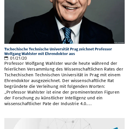
Vom Studium in den Beruf
Bibliothek
Study Scheduler
Start-ups
IT-Themenabend
Ranking
Preise, Auszeichnungen und Förderungen
Anfahrt
Open Science/Open Access
Zahlen & Fakten
Kontakt
AnsprechpartnerInnen, Personen, Forschungsgruppen
SIC Merchandise
Termine, Vorträge und Veranstaltungen
SIC Podcast
Alumni
Tschechische Technische Universität Prag zeichnet Professor
Wolfgang Wahlster mit Ehrendoktor aus
01/21/20
Professor Wolfgang Wahlster wurde heute während der
feierlichen Versammlung des Wissenschaftlichen Rates der
Tschechischen Technischen Universität in Prag mit einem
Ehrendoktor ausgezeichnet. Der wissenschaftliche Rat
begründete die Verleihung mit folgenden Worten:
„Professor Wahlster ist eine der prominentesten Figuren
der Forschung zu künstlicher Intelligenz und ein
wissenschaftlicher Pate der Industrie 4.0.…