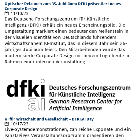
Optischer Relaunch zum 35. Jubiläum: DFKI präsentiert neues
Vom Studium in den Beruf
Bibliothek
Study Scheduler
Start-ups
Corporate Design
IT-Themenabend
Ranking
Preise, Auszeichnungen und Förderungen
Anfahrt
11/10/23
Das Deutsche Forschungszentrum für Künstliche
Open Science/Open Access
Zahlen & Fakten
Kontakt
Intelligenz (DFKI) erhält ein neues Erscheinungsbild. Die
AnsprechpartnerInnen, Personen, Forschungsgruppen
Umgestaltung markiert einen bedeutenden Meilenstein in
SIC Merchandise
der visuellen Identität von Deutschlands führendem
Termine, Vorträge und Veranstaltungen
wirtschaftsnahem KI-Institut, das in diesem Jahr sein 35-
jähriges Jubiläum feiert. Den Mitarbeitenden wurde das
SIC Podcast
Alumni
modernisierte Corporate Design mit neuem Logo heute im
Rahmen einer internen Veranstaltung…
KI für Wirtschaft und Gesellschaft – DFKI.AI Day
10/17/23
Live-Systemdemonstrationen, zahlreiche Exponate und ein
ganztägiges Veranstaltungsprogramm präsentieren den