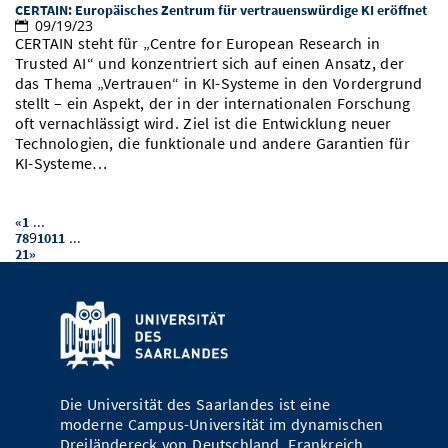
CERTAIN: Europäisches Zentrum für vertrauenswürdige KI eröffnet
09/19/23
CERTAIN steht für „Centre for European Research in
Trusted AI“ und konzentriert sich auf einen Ansatz, der
das Thema „Vertrauen“ in KI-Systeme in den Vordergrund
stellt – ein Aspekt, der in der internationalen Forschung
oft vernachlässigt wird. Ziel ist die Entwicklung neuer
Technologien, die funktionale und andere Garantien für
KI-Systeme…
...
«
1
9
...
7
8
10
11
21
»
Die Universität des Saarlandes ist eine
moderne Campus-Universität im dynamischen
Dreiländereck von Deutschland, Frankreich