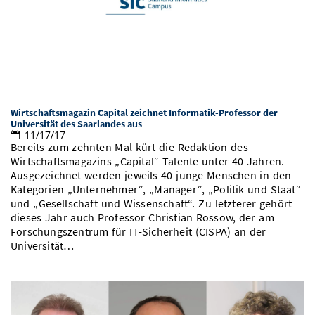
Vom Studium in den Beruf
Bibliothek
Study Scheduler
Start-ups
IT-Themenabend
Ranking
Preise, Auszeichnungen und Förderungen
Anfahrt
Open Science/Open Access
Zahlen & Fakten
Kontakt
AnsprechpartnerInnen, Personen, Forschungsgruppen
SIC Merchandise
Termine, Vorträge und Veranstaltungen
Wirtschaftsmagazin Capital zeichnet Informatik-Professor der
SIC Podcast
Alumni
Universität des Saarlandes aus
11/17/17
Bereits zum zehnten Mal kürt die Redaktion des
Wirtschaftsmagazins „Capital“ Talente unter 40 Jahren.
Ausgezeichnet werden jeweils 40 junge Menschen in den
Kategorien „Unternehmer“, „Manager“, „Politik und Staat“
und „Gesellschaft und Wissenschaft“. Zu letzterer gehört
dieses Jahr auch Professor Christian Rossow, der am
Forschungszentrum für IT-Sicherheit (CISPA) an der
Universität…