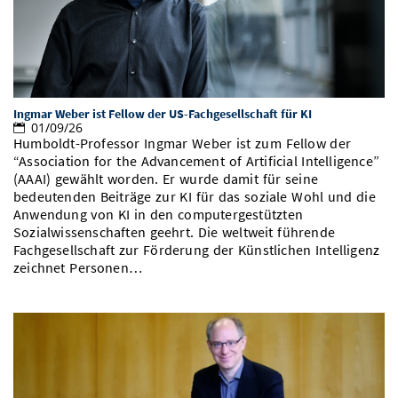
Vom Studium in den Beruf
Bibliothek
Study Scheduler
Start-ups
IT-Themenabend
Ranking
Preise, Auszeichnungen und Förderungen
Anfahrt
Open Science/Open Access
Zahlen & Fakten
Kontakt
AnsprechpartnerInnen, Personen, Forschungsgruppen
SIC Merchandise
Termine, Vorträge und Veranstaltungen
Ingmar Weber ist Fellow der US-Fachgesellschaft für KI
01/09/26
Humboldt-Professor Ingmar Weber ist zum Fellow der
SIC Podcast
Alumni
“Association for the Advancement of Artificial Intelligence”
(AAAI) gewählt worden. Er wurde damit für seine
bedeutenden Beiträge zur KI für das soziale Wohl und die
Anwendung von KI in den computergestützten
Sozialwissenschaften geehrt. Die weltweit führende
Fachgesellschaft zur Förderung der Künstlichen Intelligenz
zeichnet Personen…