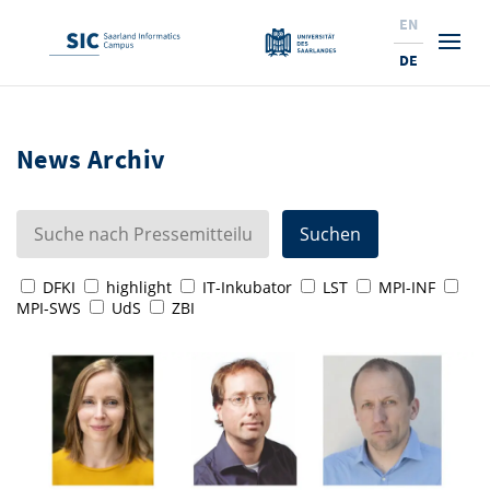
EN
DE
Studium
News Archiv
Forschung
Interessierte & BewerberInnen
Wirtschaft
Studierende
Institute & Forschungsthemen
Studienangebot
Angebote für SchülerInnen
News
Service
Karrierewege
Technologietransfer
Aktuelle Semesterinfos
Forschungsinstitutionen
DFKI
highlight
IT-Inkubator
LST
MPI-INF
MPI-SWS
UdS
ZBI
10 Gründe für den SIC
Über Uns
Beratung für Studierende
Ranking
News
News & Termine
Service und Support
Promotion
Innovationsstandort
NEU: Internationale Studiengänge
Lehrveranstaltungen & AnsprechpartnerInnen
Forschungsfelder
Saarland Informatics Campus
ProfessorInnen
Gründen & Investieren
Expertise am SIC
Preise, Auszeichnungen und Förderungen
Forschungshighlights
Neu am SIC?
Semestertermine & Klausuren
ProfessorInnen
Stellenangebote
Stellenangebote
Kooperieren & Investieren
Marketing & Öffentlichkeitsarbeit
Forschungshighlights
Termine, Vorträge und Veranstaltungen
Standort
Prüfungsangelegenheiten
Forschungsgruppen
Bibliothek
Forschungsinstitutionen
Termine, Vorträge und Veranstaltungen
Pressemeldungen
Forschungsinstitutionen
Kontakte & Anfahrt
Pressespiegel