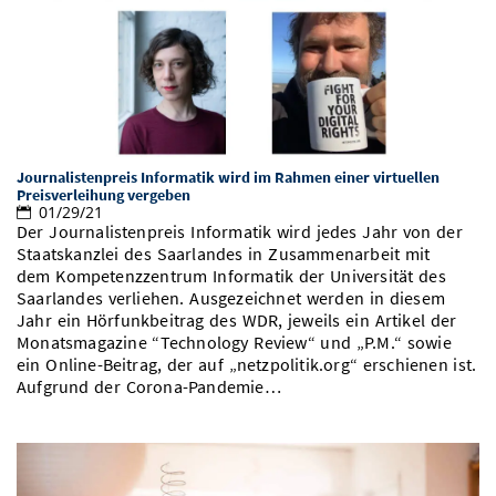
Vom Studium in den Beruf
Bibliothek
Study Scheduler
Start-ups
IT-Themenabend
Ranking
Preise, Auszeichnungen und Förderungen
Anfahrt
Open Science/Open Access
Zahlen & Fakten
Kontakt
AnsprechpartnerInnen, Personen, Forschungsgruppen
SIC Merchandise
Termine, Vorträge und Veranstaltungen
Journalistenpreis Informatik wird im Rahmen einer virtuellen
SIC Podcast
Alumni
Preisverleihung vergeben
01/29/21
Der Journalistenpreis Informatik wird jedes Jahr von der
Staatskanzlei des Saarlandes in Zusammenarbeit mit
dem Kompetenzzentrum Informatik der Universität des
Saarlandes verliehen. Ausgezeichnet werden in diesem
Jahr ein Hörfunkbeitrag des WDR, jeweils ein Artikel der
Monatsmagazine “Technology Review“ und „P.M.“ sowie
ein Online-Beitrag, der auf „netzpolitik.org“ erschienen ist.
Aufgrund der Corona-Pandemie…