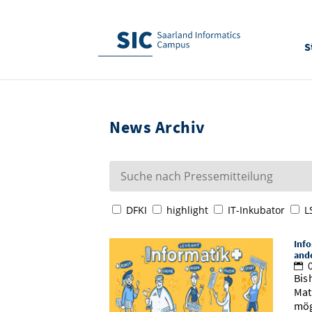
S
News Archiv
DFKI
highlight
IT-Inkubator
L
Info
and
0
Bis
Mat
mög