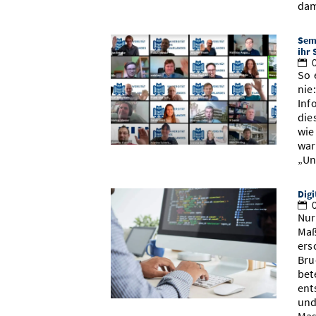
dam
Seme
ihr 
0
So 
nie
Inf
die
wie
war
„Un
Digi
0
Nur
Maß
ers
Bru
bet
ent
und