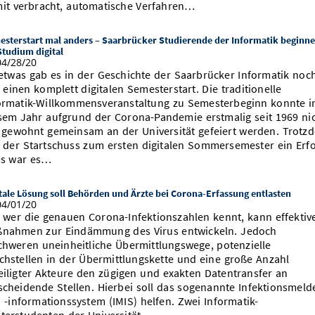
it verbracht, automatische Verfahren…
sterstart mal anders – Saarbrücker Studierende der Informatik beginn
Studium digital
4/28/20
etwas gab es in der Geschichte der Saarbrücker Informatik noc
: einen komplett digitalen Semesterstart. Die traditionelle
ormatik-Willkommensveranstaltung zu Semesterbeginn konnte i
sem Jahr aufgrund der Corona-Pandemie erstmalig seit 1969 ni
 gewohnt gemeinsam an der Universität gefeiert werden. Trotz
 der Startschuss zum ersten digitalen Sommersemester ein Erfo
s war es…
tale Lösung soll Behörden und Ärzte bei Corona-Erfassung entlasten
4/01/20
 wer die genauen Corona-Infektionszahlen kennt, kann effektiv
nahmen zur Eindämmung des Virus entwickeln. Jedoch
chweren uneinheitliche Übermittlungswege, potenzielle
chstellen in der Übermittlungskette und eine große Anzahl
eiligter Akteure den zügigen und exakten Datentransfer an
scheidende Stellen. Hierbei soll das sogenannte Infektionsmeld
 -informationssystem (IMIS) helfen. Zwei Informatik-