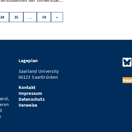
terstudenten der Universität…
...
34
35
74
»
Lageplan
Saarland University
66123 Saarbrücken
News
Kontakt
Impressum
and,
Datenschutz
eren
Verweise
0
n