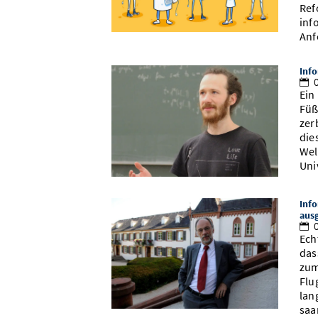
Ref
inf
Anf
Info
0
Ein
Füß
zer
die
Wel
Uni
Info
aus
0
Ech
das
zum
Flu
lan
saa