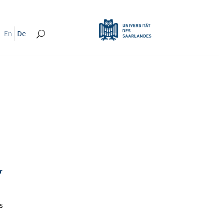
En
De
r
s