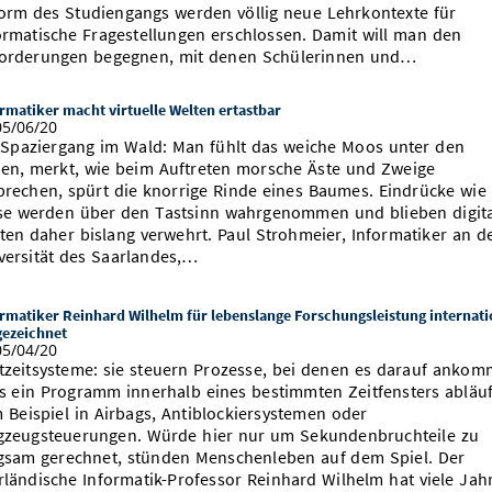
orm des Studiengangs werden völlig neue Lehrkontexte für
ormatische Fragestellungen erschlossen. Damit will man den
orderungen begegnen, mit denen Schülerinnen und…
rmatiker macht virtuelle Welten ertastbar
5/06/20
 Spaziergang im Wald: Man fühlt das weiche Moos unter den
en, merkt, wie beim Auftreten morsche Äste und Zweige
brechen, spürt die knorrige Rinde eines Baumes. Eindrücke wie
se werden über den Tastsinn wahrgenommen und blieben digit
ten daher bislang verwehrt. Paul Strohmeier, Informatiker an d
versität des Saarlandes,…
rmatiker Reinhard Wilhelm für lebenslange Forschungsleistung internati
gezeichnet
5/04/20
tzeitsysteme: sie steuern Prozesse, bei denen es darauf ankom
s ein Programm innerhalb eines bestimmten Zeitfensters abläuf
 Beispiel in Airbags, Antiblockiersystemen oder
gzeugsteuerungen. Würde hier nur um Sekundenbruchteile zu
gsam gerechnet, stünden Menschenleben auf dem Spiel. Der
rländische Informatik-Professor Reinhard Wilhelm hat viele Jah