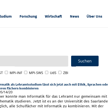
tudium
Forschung
Wirtschaft
News
Über Uns
ST
MPI-INF
MPI-SWS
UdS
ZBI
rmatik als Lehramtsstudium lässt sich jetzt auch mit Ethik, Sprachen ode
eren Fächern kombinieren
5/14/20
her konnte man Informatik für das Lehramt nur gemeinsam mit
hematik studieren. Jetzt ist es an der Universität des Saarlande
lich, alle Schulfächer mit Informatik zu kombinieren. Mit der