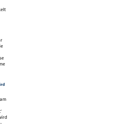
elt
hr
ie
se
eme
ird
 am
‘
wird
-