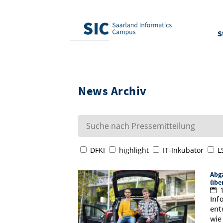
S
News Archiv
DFKI
highlight
IT-Inkubator
L
Abga
übe
1
Inf
ent
wie