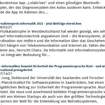
 kostenlose App „LolaDrives“ und einen günstigen Bluetooth-
pter, der das Diagnosesystem des Autos auslesen kann. Entwick
de die App im Rahmen des…
nalistenpreis Informatik 2021 – jetzt Beiträge einreichen
8/02/21
 Flutkatastrophe in Westdeutschland hat wieder gezeigt, wie se
 auf Informationstechnik angewiesen sind – die Warnsysteme, d
rdination von Helfern und die Information über das Geschehen
 Ort hängen von Telekommunikation und Internet ab. Fallen die
teme aus, herrscht Chaos. Da Informatik und Informationssyst
 so integraler Bedeutung für…
r-Informatiker beweist Sicherheit der Programmiersprache Rust – und w
rnational preisgekrönt
7/14/21
f Jung, Doktorand der Universität des Saarlandes und Forscher
-Planck-Institut für Softwaresysteme in Saarbrücken, hat einen
geblichen Beitrag zur Sicherheit der Programmiersprache ‚Rust
eistet. Die neue und zunehmend beliebte Programmiersprache 
ohl von kleinen Startups als auch von den größten Technologie
zernen der Welt für die Entwicklung von Betriebssystemen,