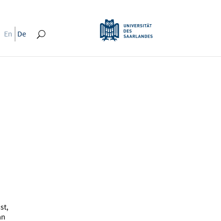
En
De
st,
an