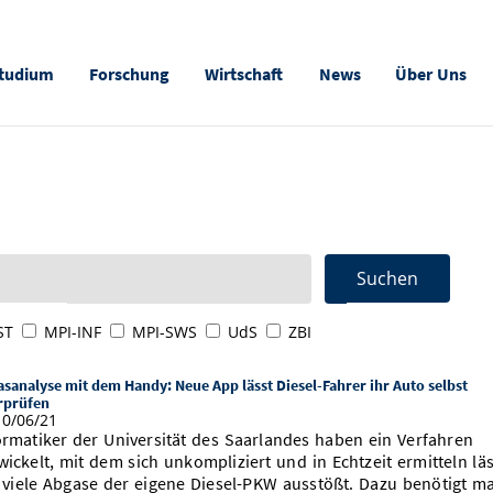
tudium
Forschung
Wirtschaft
News
Über Uns
ST
MPI-INF
MPI-SWS
UdS
ZBI
sanalyse mit dem Handy: Neue App lässt Diesel-Fahrer ihr Auto selbst
rprüfen
0/06/21
ormatiker der Universität des Saarlandes haben ein Verfahren
wickelt, mit dem sich unkompliziert und in Echtzeit ermitteln läs
 viele Abgase der eigene Diesel-PKW ausstößt. Dazu benötigt m