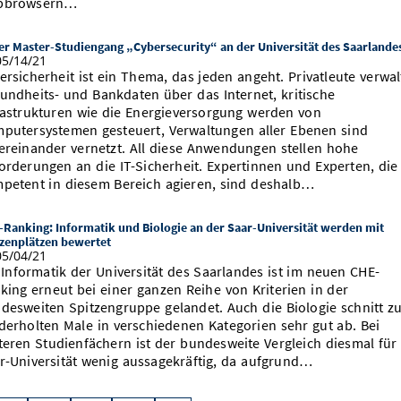
bbrowsern…
r Master-Studiengang „Cybersecurity“ an der Universität des Saarlande
5/14/21
ersicherheit ist ein Thema, das jeden angeht. Privatleute verwa
undheits- und Bankdaten über das Internet, kritische
rastrukturen wie die Energieversorgung werden von
putersystemen gesteuert, Verwaltungen aller Ebenen sind
ereinander vernetzt. All diese Anwendungen stellen hohe
orderungen an die IT-Sicherheit. Expertinnen und Experten, die
petent in diesem Bereich agieren, sind deshalb…
Ranking: Informatik und Biologie an der Saar-Universität werden mit
tzenplätzen bewertet
5/04/21
 Informatik der Universität des Saarlandes ist im neuen CHE-
king erneut bei einer ganzen Reihe von Kriterien in der
desweiten Spitzengruppe gelandet. Auch die Biologie schnitt z
derholten Male in verschiedenen Kategorien sehr gut ab. Bei
teren Studienfächern ist der bundesweite Vergleich diesmal für
r-Universität wenig aussagekräftig, da aufgrund…