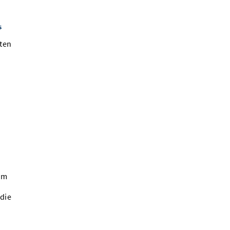
s
lten
um
 die