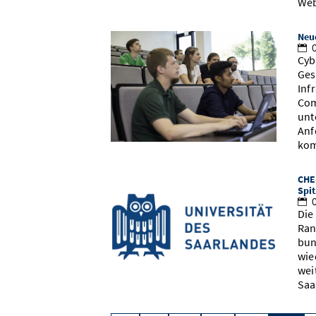
We
Neue
0
Cyb
Ges
Inf
Com
unt
Anf
kom
CHE-
Spi
0
Die
Ran
bun
wie
wei
Saa