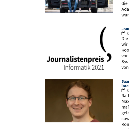
die
Ada
wur
Jour
0
Die
wir
Koo
vor
Sys
von
Saa
inte
0
Ral
Max
maß
gel
sow
Kon