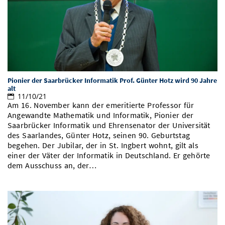
Vom Studium in den Beruf
Bibliothek
Study Scheduler
Start-ups
IT-Themenabend
Ranking
Preise, Auszeichnungen und Förderungen
Anfahrt
Open Science/Open Access
Zahlen & Fakten
Kontakt
AnsprechpartnerInnen, Personen, Forschungsgruppen
SIC Merchandise
Termine, Vorträge und Veranstaltungen
Pionier der Saarbrücker Informatik Prof. Günter Hotz wird 90 Jahre
SIC Podcast
Alumni
alt
11/10/21
Am 16. November kann der emeritierte Professor für
Angewandte Mathematik und Informatik, Pionier der
Saarbrücker Informatik und Ehrensenator der Universität
des Saarlandes, Günter Hotz, seinen 90. Geburtstag
begehen. Der Jubilar, der in St. Ingbert wohnt, gilt als
einer der Väter der Informatik in Deutschland. Er gehörte
dem Ausschuss an, der…