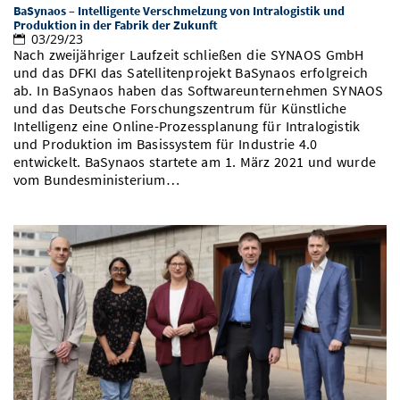
BaSynaos – Intelligente Verschmelzung von Intralogistik und
Vom Studium in den Beruf
Bibliothek
Study Scheduler
Start-ups
Produktion in der Fabrik der Zukunft
IT-Themenabend
Ranking
Preise, Auszeichnungen und Förderungen
Anfahrt
03/29/23
Nach zweijähriger Laufzeit schließen die SYNAOS GmbH
Open Science/Open Access
Zahlen & Fakten
Kontakt
und das DFKI das Satellitenprojekt BaSynaos erfolgreich
AnsprechpartnerInnen, Personen, Forschungsgruppen
ab. In BaSynaos haben das Softwareunternehmen SYNAOS
SIC Merchandise
und das Deutsche Forschungszentrum für Künstliche
Termine, Vorträge und Veranstaltungen
Intelligenz eine Online-Prozessplanung für Intralogistik
und Produktion im Basissystem für Industrie 4.0
SIC Podcast
Alumni
entwickelt. BaSynaos startete am 1. März 2021 und wurde
vom Bundesministerium…