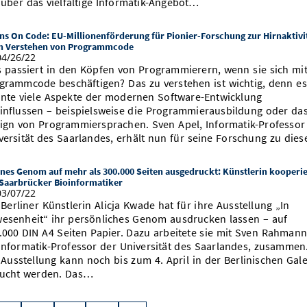
über das vielfältige Informatik-Angebot…
ns On Code: EU-Millionenförderung für Pionier-Forschung zur Hirnaktivi
m Verstehen von Programmcode
4/26/22
 passiert in den Köpfen von Programmierern, wenn sie sich mi
grammcode beschäftigen? Das zu verstehen ist wichtig, denn es
nte viele Aspekte der modernen Software-Entwicklung
influssen – beispielsweise die Programmierausbildung oder da
ign von Programmiersprachen. Sven Apel, Informatik-Professor
versität des Saarlandes, erhält nun für seine Forschung zu die
nes Genom auf mehr als 300.000 Seiten ausgedruckt: Künstlerin kooperie
 Saarbrücker Bioinformatiker
3/07/22
 Berliner Künstlerin Alicja Kwade hat für ihre Ausstellung „In
esenheit“ ihr persönliches Genom ausdrucken lassen – auf
.000 DIN A4 Seiten Papier. Dazu arbeitete sie mit Sven Rahmann
informatik-Professor der Universität des Saarlandes, zusammen
 Ausstellung kann noch bis zum 4. April in der Berlinischen Gale
ucht werden. Das…