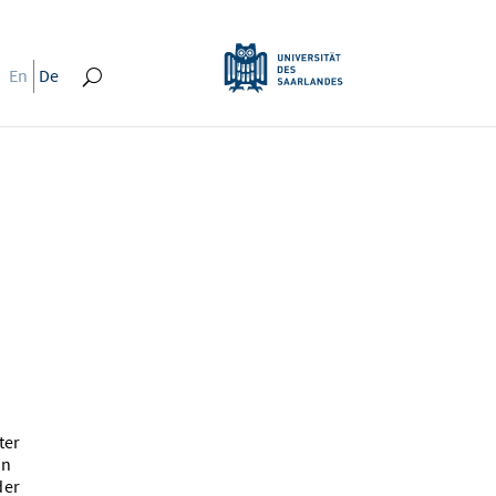
En
De
ter
an
der