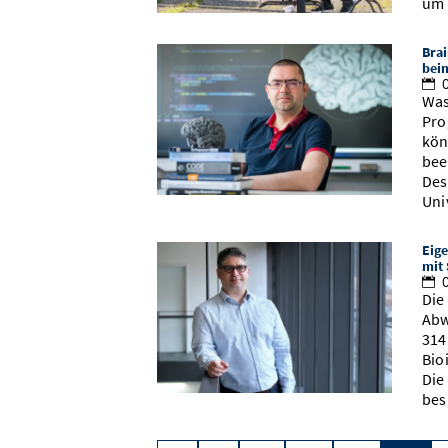
um 
Brai
bei
0
Was
Pro
kön
bee
Des
Uni
Eige
mit
0
Die
Abw
314
Bio
Die
bes