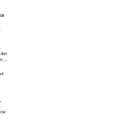
tät
t
s
 der
ser…
rt
,
.
rie