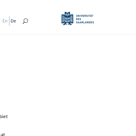
En
De
biet
d
hat