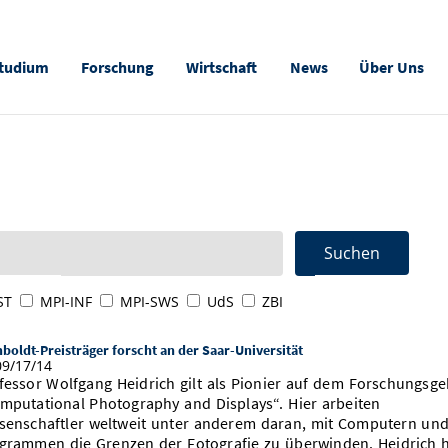
tudium
Forschung
Wirtschaft
News
Über Uns
ST
MPI-INF
MPI-SWS
UdS
ZBI
oldt-Preisträger forscht an der Saar-Universität
9/17/14
fessor Wolfgang Heidrich gilt als Pionier auf dem Forschungsge
mputational Photography and Displays“. Hier arbeiten
senschaftler weltweit unter anderem daran, mit Computern un
grammen die Grenzen der Fotografie zu überwinden. Heidrich 