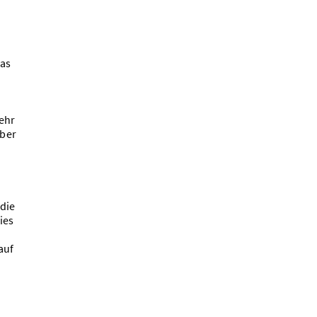
das
ehr
über
die
ies
auf