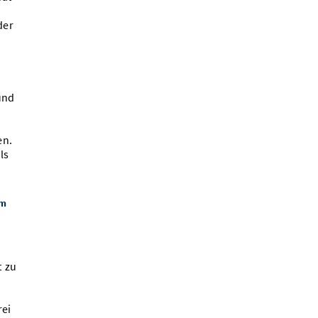
der
und
en.
ls
im
t zu
rei