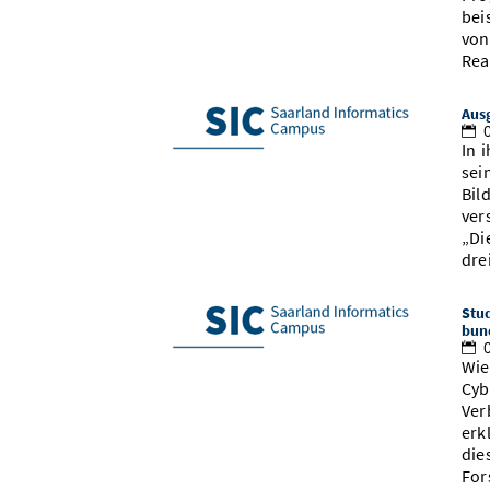
bei
von
Rea
Aus
0
In 
sei
Bil
ver
„Di
dre
Stud
bun
0
Wie
Cyb
Ver
erk
die
For