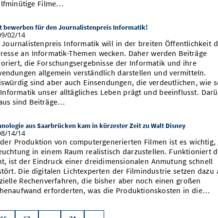
lfminütige Filme…
t bewerben für den Journalistenpreis Informatik!
9/02/14
 Journalistenpreis Informatik will in der breiten Öffentlichkeit 
eresse an Informatik-Themen wecken. Daher werden Beiträge
oriert, die Forschungsergebnisse der Informatik und ihre
endungen allgemein verständlich darstellen und vermitteln.
iswürdig sind aber auch Einsendungen, die verdeutlichen, wie s
 Informatik unser alltägliches Leben prägt und beeinflusst. Dar
aus sind Beiträge…
nologie aus Saarbrücken kam in kürzester Zeit zu Walt Disney
8/14/14
 der Produktion von computergenerierten Filmen ist es wichtig, 
euchtung in einem Raum realistisch darzustellen. Funktioniert d
ht, ist der Eindruck einer dreidimensionalen Anmutung schnell
stört. Die digitalen Lichtexperten der Filmindustrie setzen dazu 
zielle Rechenverfahren, die bisher aber noch einen großen
henaufwand erforderten, was die Produktionskosten in die…