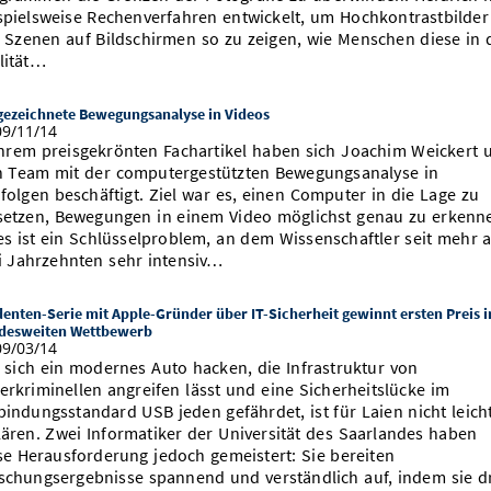
spielsweise Rechenverfahren entwickelt, um Hochkontrastbilder
 Szenen auf Bildschirmen so zu zeigen, wie Menschen diese in 
lität…
gezeichnete Bewegungsanalyse in Videos
9/11/14
ihrem preisgekrönten Fachartikel haben sich Joachim Weickert 
n Team mit der computergestützten Bewegungsanalyse in
dfolgen beschäftigt. Ziel war es, einen Computer in die Lage zu
setzen, Bewegungen in einem Video möglichst genau zu erkenn
es ist ein Schlüsselproblem, an dem Wissenschaftler seit mehr a
i Jahrzehnten sehr intensiv…
enten-Serie mit Apple-Gründer über IT-Sicherheit gewinnt ersten Preis 
desweiten Wettbewerb
9/03/14
 sich ein modernes Auto hacken, die Infrastruktur von
erkriminellen angreifen lässt und eine Sicherheitslücke im
bindungsstandard USB jeden gefährdet, ist für Laien nicht leich
lären. Zwei Informatiker der Universität des Saarlandes haben
se Herausforderung jedoch gemeistert: Sie bereiten
schungsergebnisse spannend und verständlich auf, indem sie d