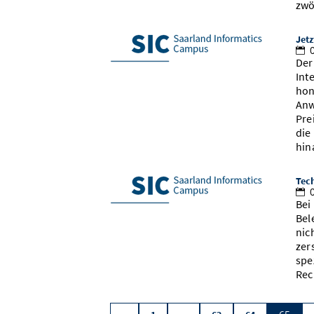
zwö
Jetz
0
Der
Int
hon
Anw
Pre
die
hin
Tech
0
Bei
Bel
nic
zer
spe
Rec