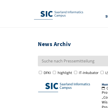
S
News Archiv
DFKI
highlight
IT-Inkubator
L
Humb
0
Pro
„Co
Wis
Pro