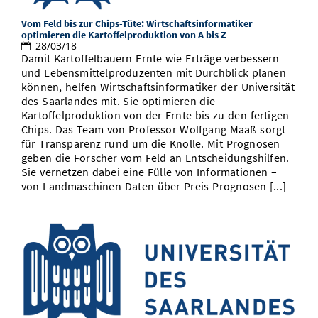
Vom Studium in den Beruf
Bibliothek
Study Scheduler
Start-ups
IT-Themenabend
Ranking
Vom Feld bis zur Chips-Tüte: Wirtschaftsinformatiker
Preise, Auszeichnungen und Förderungen
Anfahrt
optimieren die Kartoffelproduktion von A bis Z
Open Science/Open Access
28/03/18
Zahlen & Fakten
Kontakt
Damit Kartoffelbauern Ernte wie Erträge verbessern
AnsprechpartnerInnen, Personen, Forschungsgruppen
und Lebensmittelproduzenten mit Durchblick planen
SIC Merchandise
können, helfen Wirtschaftsinformatiker der Universität
Termine, Vorträge und Veranstaltungen
des Saarlandes mit. Sie optimieren die
SIC Podcast
Kartoffelproduktion von der Ernte bis zu den fertigen
Alumni
Chips. Das Team von Professor Wolfgang Maaß sorgt
für Transparenz rund um die Knolle. Mit Prognosen
geben die Forscher vom Feld an Entscheidungshilfen.
Sie vernetzen dabei eine Fülle von Informationen –
von Landmaschinen-Daten über Preis-Prognosen [...]