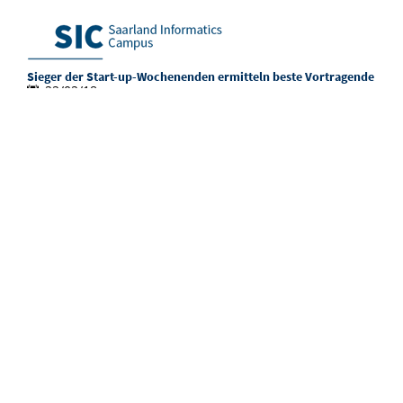
Sieger der Start-up-Wochenenden ermitteln beste Vortragende
22/02/18
Die sechs Siegergruppen von „Start-up Weekend
Luxemburg“ und „Start-up Weekend Saar“ trafen sich
im Zentrum für Bioinformatik der Universität des
Saarlandes, um im Rahmen eines Pitch-Wettbewerbes
gegeneinander anzutreten. Das Saarbrücker Start-up
„Power Plant Energy“ gewann den Wettbewerb. Es
arbeitet an einer Energiespeicherlösung mit
Blockchain-Technologie. Der zweite Platz ging an
„MyMedBot“, ein Start-up aus Luxemburg, das ein
Notrufsystem für Menschen mit Diabetes entwickelt.
[...]