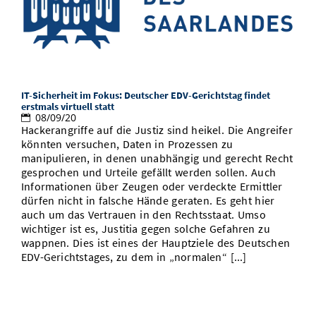
Bibliothek
Study Scheduler
Start-ups
IT-Themenabend
Ranking
Preise, Auszeichnungen und Förderungen
Vom Studium in den Beruf
Anfahrt
Open Science/Open Access
Zahlen & Fakten
Kontakt
AnsprechpartnerInnen, Personen,
Forschungsgruppen
SIC Merchandise
Termine, Vorträge und Veranstaltungen
IT-Sicherheit im Fokus: Deutscher EDV-Gerichtstag findet
SIC Podcast
erstmals virtuell statt
08/09/20
Alumni
Hackerangriffe auf die Justiz sind heikel. Die Angreifer
könnten versuchen, Daten in Prozessen zu
manipulieren, in denen unabhängig und gerecht Recht
gesprochen und Urteile gefällt werden sollen. Auch
Informationen über Zeugen oder verdeckte Ermittler
dürfen nicht in falsche Hände geraten. Es geht hier
auch um das Vertrauen in den Rechtsstaat. Umso
wichtiger ist es, Justitia gegen solche Gefahren zu
wappnen. Dies ist eines der Hauptziele des Deutschen
EDV-Gerichtstages, zu dem in „normalen“ [...]