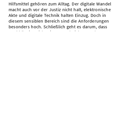
Hilfsmittel gehören zum Alltag. Der digitale Wandel
macht auch vor der Justiz nicht halt, elektronische
Akte und digitale Technik halten Einzug. Doch in
diesem sensiblen Bereich sind die Anforderungen
besonders hoch. Schließlich geht es darum, dass
unabhängige Richterinnen und Richter Recht
sprechen, Entscheidungen aufgrund von Beweisen
fällen, Zeugen vernehmen, [...]
eternio: Start-up der Universität des Saarlandes ermöglicht die
digitale Trauer
18/08/20
In Zukunft soll dort sogar künstliche Intelligenz die