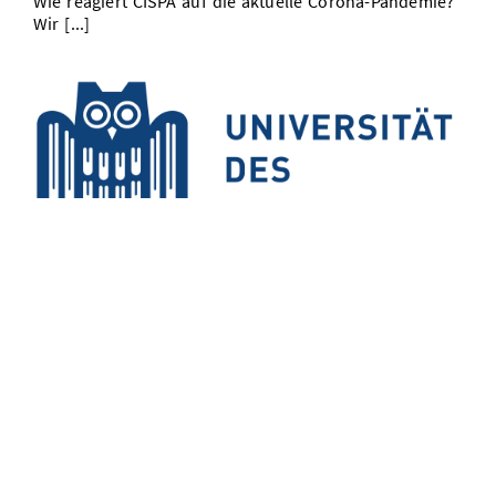
Wie reagiert CISPA auf die aktuelle Corona-Pandemie?
Wir [...]
Bibliotheken auf dem Campus sind bis auf Weiteres
geschlossen
16/03/20
Die Schließung bis auf Weiteres betrifft unter anderem
folgende Bibliotheken: Saarländische [...]
...
«
1
32
...
30
31
33
34
86
»