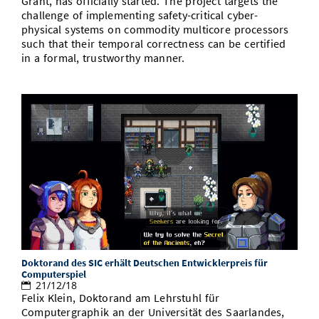
Grant, has officially started. The project targets the
Bibliothek
Study Scheduler
Start-ups
IT-Themenabend
Ranking
Preise, Auszeichnungen und Förderungen
challenge of implementing safety-critical cyber-
Vom Studium in den Beruf
Anfahrt
physical systems on commodity multicore processors
Open Science/Open Access
Zahlen & Fakten
Kontakt
such that their temporal correctness can be certified
AnsprechpartnerInnen, Personen,
in a formal, trustworthy manner.
Forschungsgruppen
SIC Merchandise
Termine, Vorträge und Veranstaltungen
SIC Podcast
Alumni
Doktorand des SIC erhält Deutschen Entwicklerpreis für
Computerspiel
21/12/18
Felix Klein, Doktorand am Lehrstuhl für
Computergraphik an der Universität des Saarlandes,