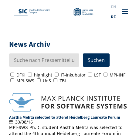
EN
DE
Studium
News Archiv
Forschung
Interessierte & BewerberInnen
Wirtschaft
Studierende
Institute & Forschungsthemen
Studienangebot
DFKI
highlight
IT-Inkubator
LST
MPI-INF
Angebote für SchülerInnen
News
Service
Karrierewege
Technologietransfer
Aktuelle Semesterinfos
Forschungsinstitutionen
MPI-SWS
UdS
ZBI
10 Gründe für den SIC
Über Uns
Beratung für Studierende
Ranking
News
News & Termine
Service und Support
Promotion
Innovationsstandort
NEU: Internationale Studiengänge
Lehrveranstaltungen & AnsprechpartnerInnen
Forschungsfelder
Saarland Informatics Campus
ProfessorInnen
Gründen & Investieren
Expertise am SIC
Preise, Auszeichnungen und Förderungen
Forschungshighlights
Neu am SIC?
Semestertermine & Klausuren
ProfessorInnen
Aastha Mehta selected to attend Heidelberg Laureate Forum
Stellenangebote
Stellenangebote
Kooperieren & Investieren
Marketing & Öffentlichkeitsarbeit
Forschungshighlights
Termine, Vorträge und Veranstaltungen
Standort
30/08/16
MPI-SWS Ph.D. student Aastha Mehta was selected to
Prüfungsangelegenheiten
Forschungsgruppen
Bibliothek
Forschungsinstitutionen
Termine, Vorträge und Veranstaltungen
Pressemeldungen
Forschungsinstitutionen
attend the 4th annual Heidelberg Laureate Forum in
Kontakte & Anfahrt
Pressespiegel