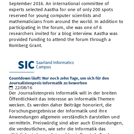
September 2016. An international committee of
Vom Studium in den Beruf
Bibliothek
Study Scheduler
Start-ups
IT-Themenabend
Ranking
experts selected Aastha for one of only 200 spots
Preise, Auszeichnungen und Förderungen
Anfahrt
reserved for young computer scientists and
Open Science/Open Access
mathematicians from around the world. In addition to
Zahlen & Fakten
Kontakt
AnsprechpartnerInnen, Personen, Forschungsgruppen
participating in the forum, she was one of 6
researchers invited for a blog interview. Aastha was
SIC Merchandise
Termine, Vorträge und Veranstaltungen
provided funding to attend the forum through a
Romberg Grant.
SIC Podcast
Alumni
Countdown läuft: Nur noch zehn Tage, um sich für den
Journalistenpreis Informatik zu bewerben
22/08/16
Der Journalistenpreis Informatik will in der breiten
Öffentlichkeit das Interesse an Informatik-Themen
wecken. Es werden daher Beiträge honoriert, die
Forschungsergebnisse der Informatik und ihre
Anwendungen allgemein verständlich darstellen und
vermitteln. Preiswürdig sind aber auch Einsendungen,
die verdeutlichen, wie sehr die Informatik das