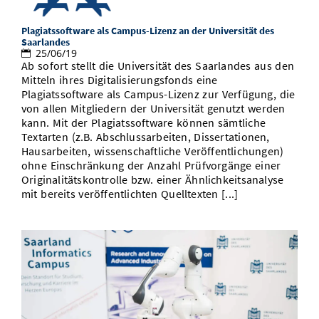
Bibliothek
Study Scheduler
Start-ups
IT-Themenabend
Ranking
Preise, Auszeichnungen und Förderungen
Vom Studium in den Beruf
Anfahrt
Plagiatssoftware als Campus-Lizenz an der Universität des
Open Science/Open Access
Zahlen & Fakten
Saarlandes
Kontakt
AnsprechpartnerInnen, Personen,
25/06/19
Forschungsgruppen
Ab sofort stellt die Universität des Saarlandes aus den
SIC Merchandise
Mitteln ihres Digitalisierungsfonds eine
Termine, Vorträge und Veranstaltungen
Plagiatssoftware als Campus-Lizenz zur Verfügung, die
SIC Podcast
von allen Mitgliedern der Universität genutzt werden
Alumni
kann. Mit der Plagiatssoftware können sämtliche
Textarten (z.B. Abschlussarbeiten, Dissertationen,
Hausarbeiten, wissenschaftliche Veröffentlichungen)
ohne Einschränkung der Anzahl Prüfvorgänge einer
Originalitätskontrolle bzw. einer Ähnlichkeitsanalyse
mit bereits veröffentlichten Quelltexten [...]