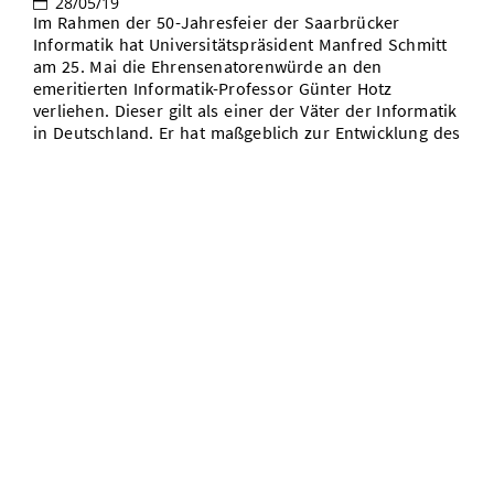
28/05/19
Im Rahmen der 50-Jahresfeier der Saarbrücker
Informatik hat Universitätspräsident Manfred Schmitt
am 25. Mai die Ehrensenatorenwürde an den
emeritierten Informatik-Professor Günter Hotz
verliehen. Dieser gilt als einer der Väter der Informatik
in Deutschland. Er hat maßgeblich zur Entwicklung des
Fachs an deutschen Hochschulen beigetragen. An der
Universität des Saarlandes hat er die Grundlagen
dafür gelegt, dass sich die Saarbrücker Informatik zu
einer der besten Informatikstandorte weltweit
entwickelt hat.