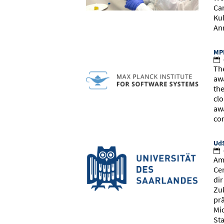
Ca
Ku
An
MPI
Th
aw
th
cl
aw
co
UdS
Am
Cen
dir
Zu
pr
Mi
St