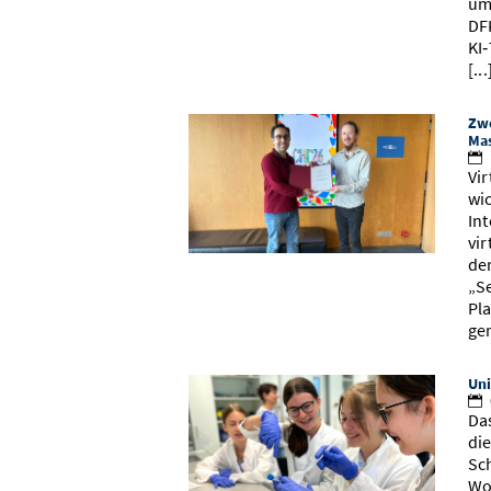
um
DF
KI
[...
Zwe
Mas
Vi
wi
In
vir
de
„S
Pla
ge
Uni
Da
di
Sch
Wo