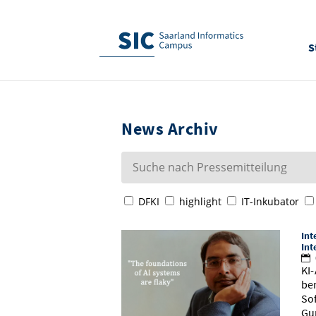
S
News Archiv
DFKI
highlight
IT-Inkubator
Int
Int
KI
be
So
Gu