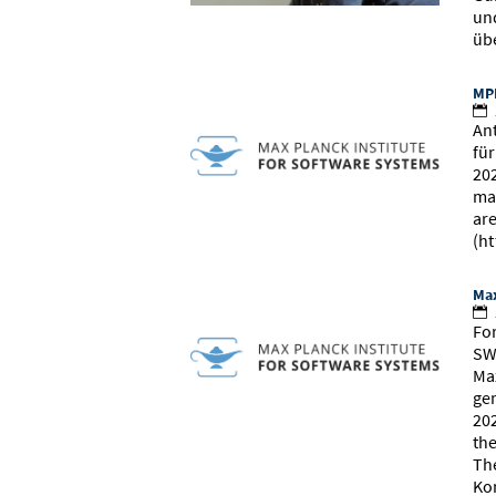
un
übe
MPI
An
fü
20
ma
ar
(h
Max
Fo
SW
Ma
ge
20
th
Th
Ko