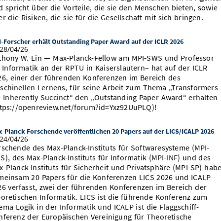
d spricht über die Vorteile, die sie den Menschen bieten, sowie
r die Risiken, die sie für die Gesellschaft mit sich bringen.
-Forscher erhält Outstanding Paper Award auf der ICLR 2026
28/04/26
thony W. Lin — Max-Planck-Fellow am MPI-SWS und Professor
r Informatik an der RPTU in Kaiserslautern– hat auf der ICLR
26, einer der führenden Konferenzen im Bereich des
schinellen Lernens, für seine Arbeit zum Thema „Transformers
e Inherently Succinct“ den „Outstanding Paper Award“ erhalten
ttps://openreview.net/forum?id=Yxz92UuPLQ)!
-Planck Forschende veröffentlichen 20 Papers auf der LICS/ICALP 2026
24/04/26
rschende des Max-Planck-Instituts für Softwaresysteme (MPI-
S), des Max-Planck-Instituts für Informatik (MPI-INF) und des
x-Planck-Instituts für Sicherheit und Privatsphäre (MPI-SP) hab
meinsam 20 Papers für die Konferenzen LICS 2026 und ICALP
26 verfasst, zwei der führenden Konferenzen im Bereich der
eoretischen Informatik. LICS ist die führende Konferenz zum
ema Logik in der Informatik und ICALP ist die Flaggschiff-
nferenz der Europäischen Vereinigung für Theoretische