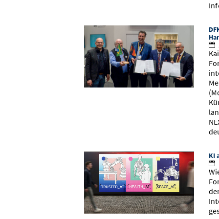
Inf
DFK
Ha
Ka
Fo
in
Me
(M
Kü
la
NE
de
KI 
Wie
Fo
de
Int
ge