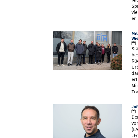
Sp
vi
er 
Mit
Wie
St
be
Rü
Ur
da
er
Mi
Tr
Joë
De
vo
(E
„Fo