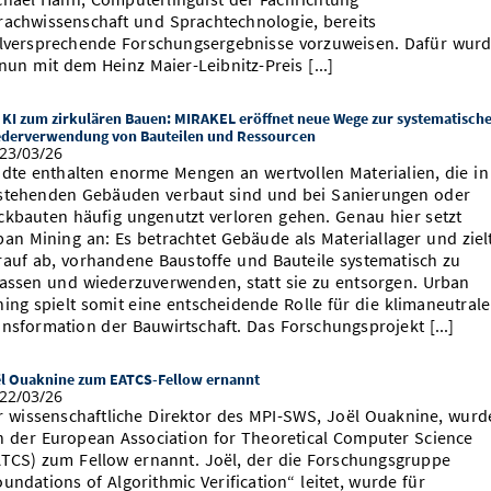
rachwissenschaft und Sprachtechnologie, bereits
elversprechende Forschungsergebnisse vorzuweisen. Dafür wur
nun mit dem Heinz Maier-Leibnitz-Preis [...]
 KI zum zirkulären Bauen: MIRAKEL eröffnet neue Wege zur systematisch
derverwendung von Bauteilen und Ressourcen
23/03/26
ädte enthalten enorme Mengen an wertvollen Materialien, die in
stehenden Gebäuden verbaut sind und bei Sanierungen oder
ckbauten häufig ungenutzt verloren gehen. Genau hier setzt
ban Mining an: Es betrachtet Gebäude als Materiallager und ziel
rauf ab, vorhandene Baustoffe und Bauteile systematisch zu
fassen und wiederzuverwenden, statt sie zu entsorgen. Urban
ning spielt somit eine entscheidende Rolle für die klimaneutrale
ansformation der Bauwirtschaft. Das Forschungsprojekt [...]
l Ouaknine zum EATCS-Fellow ernannt
22/03/26
r wissenschaftliche Direktor des MPI-SWS, Joël Ouaknine, wurd
n der European Association for Theoretical Computer Science
ATCS) zum Fellow ernannt. Joël, der die Forschungsgruppe
undations of Algorithmic Verification“ leitet, wurde für