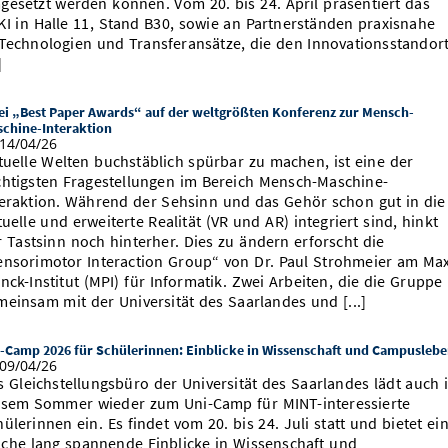
gesetzt werden können. Vom 20. bis 24. April präsentiert das
KI in Halle 11, Stand B30, sowie an Partnerständen praxisnahe
‑Technologien und Transferansätze, die den Innovationsstandor
]
i „Best Paper Awards“ auf der weltgrößten Konferenz zur Mensch-
chine-Interaktion
14/04/26
rtuelle Welten buchstäblich spürbar zu machen, ist eine der
chtigsten Fragestellungen im Bereich Mensch-Maschine-
teraktion. Während der Sehsinn und das Gehör schon gut in die
tuelle und erweiterte Realität (VR und AR) integriert sind, hinkt
r Tastsinn noch hinterher. Dies zu ändern erforscht die
ensorimotor Interaction Group“ von Dr. Paul Strohmeier am Ma
nck-Institut (MPI) für Informatik. Zwei Arbeiten, die die Gruppe
meinsam mit der Universität des Saarlandes und [...]
-Camp 2026 für Schülerinnen: Einblicke in Wissenschaft und Campusleb
09/04/26
s Gleichstellungsbüro der Universität des Saarlandes lädt auch 
esem Sommer wieder zum Uni-Camp für MINT-interessierte
ülerinnen ein. Es findet vom 20. bis 24. Juli statt und bietet ei
che lang spannende Einblicke in Wissenschaft und