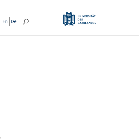
En
De
d
n