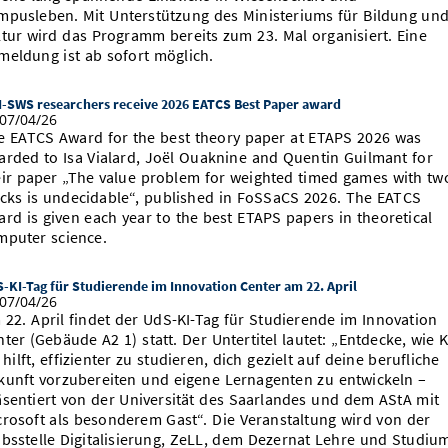
mpusleben. Mit Unterstützung des Ministeriums für Bildung un
ltur wird das Programm bereits zum 23. Mal organisiert. Eine
meldung ist ab sofort möglich.
-SWS researchers receive 2026 EATCS Best Paper award
07/04/26
e EATCS Award for the best theory paper at ETAPS 2026 was
arded to Isa Vialard, Joël Ouaknine and Quentin Guilmant for
eir paper „The value problem for weighted timed games with tw
ocks is undecidable“, published in FoSSaCS 2026. The EATCS
ard is given each year to the best ETAPS papers in theoretical
mputer science.
-KI-Tag für Studierende im Innovation Center am 22. April
07/04/26
 22. April findet der UdS-KI-Tag für Studierende im Innovation
ter (Gebäude A2 1) statt. Der Untertitel lautet: „Entdecke, wie K
 hilft, effizienter zu studieren, dich gezielt auf deine berufliche
kunft vorzubereiten und eigene Lernagenten zu entwickeln –
äsentiert von der Universität des Saarlandes und dem AStA mit
crosoft als besonderem Gast“. Die Veranstaltung wird von der
absstelle Digitalisierung, ZeLL, dem Dezernat Lehre und Studiu