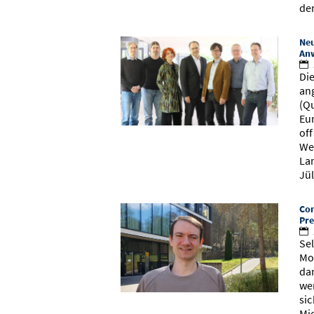
de
Neu
An
Di
an
(Q
Eu
of
We
La
Jü
Com
Pre
Se
Mo
da
we
si
Mi