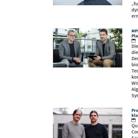
„f
dy
er
MPI
Pla
Di
di
De
bi
Te
ko
Wi
Al
Sys
Pro
kla
Qu
Co
Sa