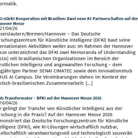
ormatik.
I stärkt Kooperation mit Brasilien: Zwei neue KI-Partnerschaften auf der
nnover Messe
21/04/26
iserslautern/Bremen/Hannover – Das Deutsche
rschungszentrum für Künstliche Intelligenz (DFKI) baut seine
ternationalen Aktivitäten weiter aus: Im Rahmen der Hannover
sse unterzeichnet das DFKI zwei Memoranda of Understanding
oUs) mit brasilianischen Organisationen im Bereich der
nstlichen Intelligenz und angewandten Forschung – dem
ngjährigen Partner SENAI CIMATEC sowie dem Innovationshub
XUS AI Campus. Die Vereinbarungen stehen im Kontext der
utsch-brasilianischen Zusammenarbeit: [...]
als Transformator – DFKI auf der Hannover Messe 2026
16/04/26
 gelingt der Transfer von Künstlicher Intelligenz aus der
rschung in die Praxis? Auf der Hannover Messe 2026
monstriert das Deutsche Forschungszentrum für Künstliche
elligenz (DFKI), wie KI‑Lösungen wirtschaftlich nutzbar,
sellschaftlich verantwortungsvoll und technologisch souverän