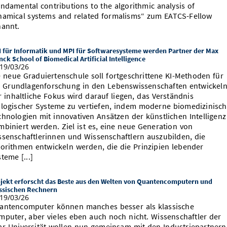
undamental contributions to the algorithmic analysis of
namical systems and related formalisms“ zum EATCS-Fellow
nannt.
 für Informatik und MPI für Softwaresysteme werden Partner der Max
nck School of Biomedical Artificial Intelligence
19/03/26
e neue Graduiertenschule soll fortgeschrittene KI-Methoden für
e Grundlagenforschung in den Lebenswissenschaften entwickeln
r inhaltliche Fokus wird darauf liegen, das Verständnis
ologischer Systeme zu vertiefen, indem moderne biomedizinisc
chnologien mit innovativen Ansätzen der künstlichen Intelligenz
mbiniert werden. Ziel ist es, eine neue Generation von
ssenschaftlerinnen und Wissenschaftlern auszubilden, die
gorithmen entwickeln werden, die die Prinzipien lebender
teme [...]
jekt erforscht das Beste aus den Welten von Quantencomputern und
ssischen Rechnern
19/03/26
antencomputer können manches besser als klassische
mputer, aber vieles eben auch noch nicht. Wissenschaftler der
ar-Universität wollen nun gemeinsam mit den Industriepartnern