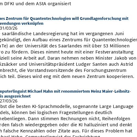
m DFKI und dem AStA organisiert
es Zentrum für Quantentechnologien will Grundlagenforschung mit
wendungen verknüpfen
31/03/26
e saarländische Landesregierung hat im vergangenen Juni
gekündigt, den Aufbau eines Zentrums für Quantentechnologie
uTe) an der Universität des Saarlandes mit über 53 Millionen
ro zu fördern. Dieses nimmt heute mit einer Festveranstaltung
fiziell seine Arbeit auf. Daran nehmen neben Minister Jakob von
izsäcker und Universitätspräsident Ludger Santen auch Astrid
mbrecht, die Vorstandsvorsitzende des Forschungszentrum
lich teil. Dieses wird eng mit dem neuen Zentrum kooperieren.
puterlinguist Michael Hahn mit renommiertem Heinz Maier-Leibnitz-
is ausgezeichnet
27/03/26
lbst die besten KI-Sprachmodelle, sogenannte Large Language
dels, können bei logischen Fragestellungen deutlich
nebenliegen. Dann stimmen Rechnungen nicht, Reihenfolgen
rden falsch wiedergegeben oder die KI halluziniert und denkt
ch falsche Kennzahlen oder Zitate aus. Für dieses Problem hat
chael Hahn, Computerlinguist der Fachrichtung