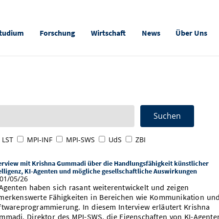
tudium
Forschung
Wirtschaft
News
Über Uns
LST
MPI-INF
MPI-SWS
UdS
ZBI
erview mit Krishna Gummadi über die Handlungsfähigkeit künstlicher
elligenz, KI-Agenten und mögliche gesellschaftliche Auswirkungen
01/05/26
-Agenten haben sich rasant weiterentwickelt und zeigen
merkenswerte Fähigkeiten in Bereichen wie Kommunikation un
ftwareprogrammierung. In diesem Interview erläutert Krishna
mmadi, Direktor des MPI-SWS, die Eigenschaften von KI-Agente