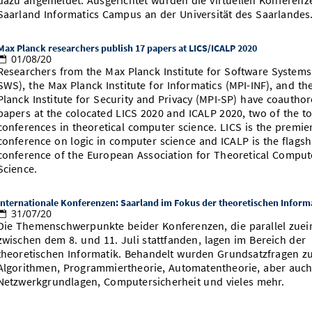
dazu angemeldet. Ausgerichtet wurden die virtuellen Konferen
Saarland Informatics Campus an der Universität des Saarlandes
Max Planck researchers publish 17 papers at LICS/ICALP 2020
01/08/20
Researchers from the Max Planck Institute for Software Systems
SWS), the Max Planck Institute for Informatics (MPI-INF), and th
Planck Institute for Security and Privacy (MPI-SP) have coautho
papers at the colocated LICS 2020 and ICALP 2020, two of the t
conferences in theoretical computer science. LICS is the premie
conference on logic in computer science and ICALP is the flagsh
conference of the European Association for Theoretical Comput
Science.
Internationale Konferenzen: Saarland im Fokus der theoretischen Inform
31/07/20
Die Themenschwerpunkte beider Konferenzen, die parallel zue
zwischen dem 8. und 11. Juli stattfanden, lagen im Bereich der
theoretischen Informatik. Behandelt wurden Grundsatzfragen zu
Algorithmen, Programmiertheorie, Automatentheorie, aber auc
Netzwerkgrundlagen, Computersicherheit und vieles mehr.