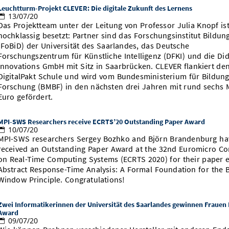
Leuchtturm-Projekt CLEVER: Die digitale Zukunft des Lernens
13/07/20
Das Projektteam unter der Leitung von Professor Julia Knopf is
hochklassig besetzt: Partner sind das Forschungsinstitut Bildung
(FoBiD) der Universität des Saarlandes, das Deutsche
Forschungszentrum für Künstliche Intelligenz (DFKI) und die Did
Innovations GmbH mit Sitz in Saarbrücken. CLEVER flankiert de
DigitalPakt Schule und wird vom Bundesministerium für Bildun
Forschung (BMBF) in den nächsten drei Jahren mit rund sechs M
Euro gefördert.
MPI-SWS Researchers receive ECRTS’20 Outstanding Paper Award
10/07/20
MPI-SWS researchers Sergey Bozhko and Björn Brandenburg ha
received an Outstanding Paper Award at the 32nd Euromicro Co
on Real-Time Computing Systems (ECRTS 2020) for their paper e
Abstract Response-Time Analysis: A Formal Foundation for the 
Window Principle. Congratulations!
Zwei Informatikerinnen der Universität des Saarlandes gewinnen Frauen
Award
09/07/20