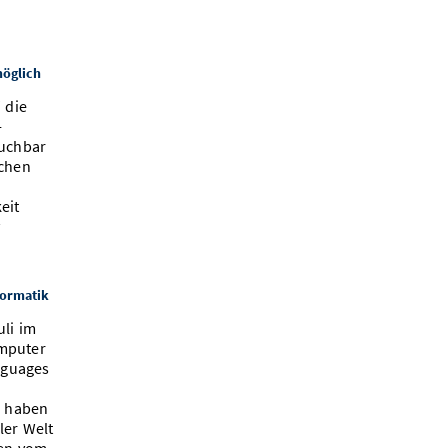
möglich
 die
-
auchbar
schen
eit
v
formatik
uli im
omputer
nguages
m haben
ler Welt