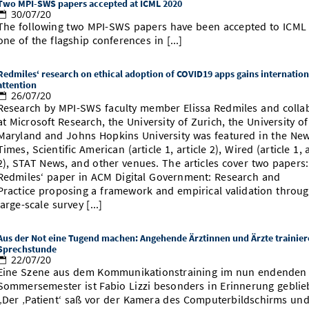
Two MPI-SWS papers accepted at ICML 2020
30/07/20
The following two MPI-SWS papers have been accepted to ICML 
one of the flagship conferences in [...]
Redmiles‘ research on ethical adoption of COVID19 apps gains internatio
attention
26/07/20
Research by MPI-SWS faculty member Elissa Redmiles and colla
at Microsoft Research, the University of Zurich, the University of
Maryland and Johns Hopkins University was featured in the Ne
Times, Scientific American (article 1, article 2), Wired (article 1, a
2), STAT News, and other venues. The articles cover two papers:
Redmiles‘ paper in ACM Digital Government: Research and
Practice proposing a framework and empirical validation throug
large-scale survey [...]
Aus der Not eine Tugend machen: Angehende Ärztinnen und Ärzte trainier
Sprechstunde
22/07/20
Eine Szene aus dem Kommunikationstraining im nun endenden
Sommersemester ist Fabio Lizzi besonders in Erinnerung geblie
„Der ‚Patient‘ saß vor der Kamera des Computerbildschirms und