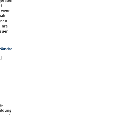
geräten
rt
, wenn
Mit
nnen
Ihre
rauen
eräusche
.]
e-
ildung