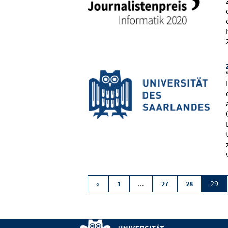
...
29
«
1
27
28