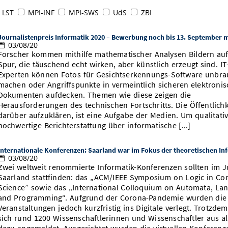
LST
MPI-INF
MPI-SWS
UdS
ZBI
Journalistenpreis Informatik 2020 – Bewerbung noch bis 13. September 
03/08/20
Forscher kommen mithilfe mathematischer Analysen Bildern auf
Spur, die täuschend echt wirken, aber künstlich erzeugt sind. IT
Experten können Fotos für Gesichtserkennungs-Software unbr
machen oder Angriffspunkte in vermeintlich sicheren elektroni
Dokumenten aufdecken. Themen wie diese zeigen die
Herausforderungen des technischen Fortschritts. Die Öffentlichk
darüber aufzuklären, ist eine Aufgabe der Medien. Um qualitati
hochwertige Berichterstattung über informatische [...]
Internationale Konferenzen: Saarland war im Fokus der theoretischen In
03/08/20
Zwei weltweit renommierte Informatik-Konferenzen sollten im J
Saarland stattfinden: das „ACM/IEEE Symposium on Logic in C
Science” sowie das „International Colloquium on Automata, La
and Programming“. Aufgrund der Corona-Pandemie wurden die
Veranstaltungen jedoch kurzfristig ins Digitale verlegt. Trotzde
sich rund 1200 Wissenschaftlerinnen und Wissenschaftler aus al