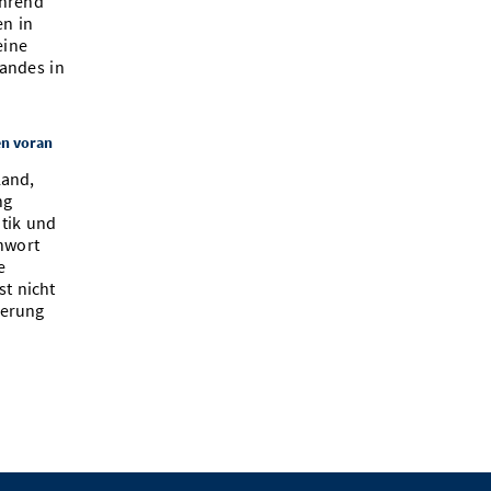
ährend
en in
eine
landes in
en voran
land,
ng
itik und
chwort
e
st nicht
herung