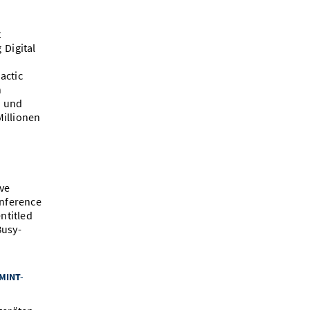
t
 Digital
actic
n
g und
illionen
ve
nference
ntitled
Busy-
 MINT-