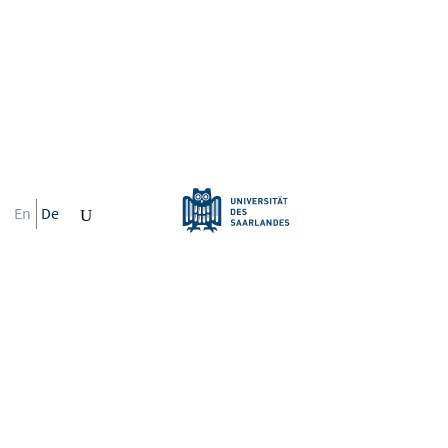
En
De