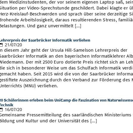
dem Medizinstudenten, der vor seinem eigenen Laptop saß, sei
Situation per Video-Sprechstunde geschildert. Dabei klagte er ü
Herz-Kreislauf-Beschwerden und sprach über seine derzeitige Si
drohende Arbeitslosigkeit, daraus resultierenden Stress, familiä
Belastungen. Und ganz unvermittelt [...]
Lehrerpreis der Saarbrücker Informatik verliehen
21/07/20
In diesem Jahr geht der Ursula Hill-Samelson Lehrerpreis der
Saarbrücker Informatik an den bayerischen Informatiklehrer Alb
Wiedemann. Der mit 2500 Euro dotierte Preis richtet sich an Leh
die sich in besonderer Weise um das Schulfach Informatik verdi
gemacht haben. Seit 2015 wird die von der Saarbrücker Informa
gestiftete Auszeichnung durch den Verband zur Förderung des 
Unterrichts (MNU) verliehen.
20 Schülerinnen erleben beim UniCamp die Faszination von Naturwissens
Technik
16/07/20
Gemeinsame Pressemitteilung des saarländischen Ministeriums 
Bildung und Kultur und der Universität des [...]