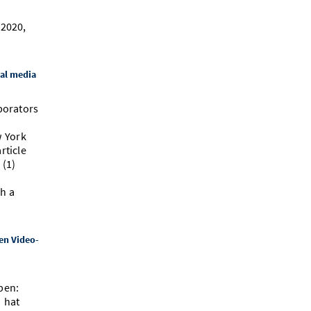
2020,
nal media
borators
w York
rticle
 (1)
h a
en Video-
ben:
 hat