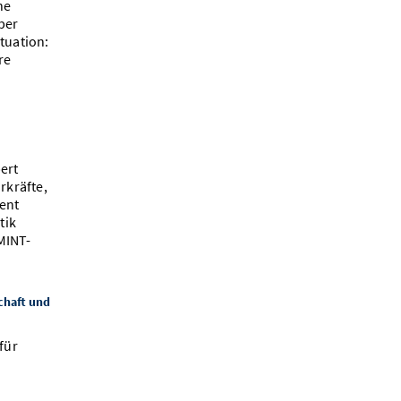
ne
ber
tuation:
re
ert
rkräfte,
ent
tik
MINT-
chaft und
für