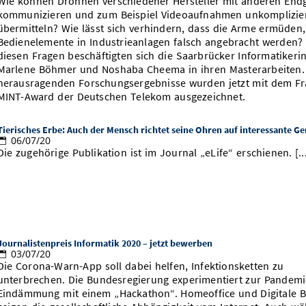
Wie können Drohnen verschiedener Hersteller mit anderen End
kommunizieren und zum Beispiel Videoaufnahmen unkomplizie
übermitteln? Wie lässt sich verhindern, dass die Arme ermüden
Bedienelemente in Industrieanlagen falsch angebracht werden? 
diesen Fragen beschäftigten sich die Saarbrücker Informatikeri
Marlene Böhmer und Noshaba Cheema in ihren Masterarbeiten. 
herausragenden Forschungsergebnisse wurden jetzt mit dem F
MINT-Award der Deutschen Telekom ausgezeichnet.
Tierisches Erbe: Auch der Mensch richtet seine Ohren auf interessante G
06/07/20
Die zugehörige Publikation ist im Journal „eLife“ erschienen. [..
Journalistenpreis Informatik 2020 – jetzt bewerben
03/07/20
Die Corona-Warn-App soll dabei helfen, Infektionsketten zu
unterbrechen. Die Bundesregierung experimentiert zur Pandemi
Eindämmung mit einem „Hackathon“. Homeoffice und Digitale B