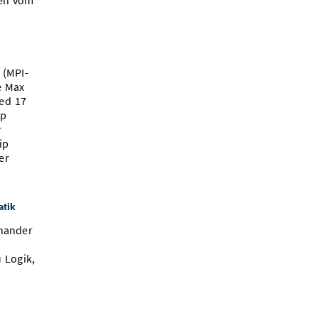
zen vom
.
 (MPI-
e Max
red 17
op
r
ip
er
atik
inander
 Logik,
h