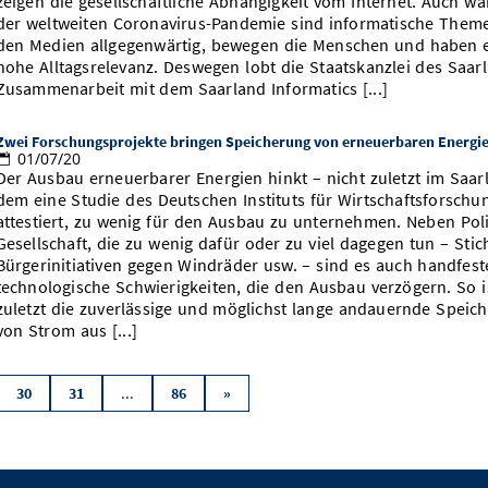
zeigen die gesellschaftliche Abhängigkeit vom Internet. Auch w
der weltweiten Coronavirus-Pandemie sind informatische Them
den Medien allgegenwärtig, bewegen die Menschen und haben 
hohe Alltagsrelevanz. Deswegen lobt die Staatskanzlei des Saar
Zusammenarbeit mit dem Saarland Informatics [...]
Zwei Forschungsprojekte bringen Speicherung von erneuerbaren Energi
01/07/20
Der Ausbau erneuerbarer Energien hinkt – nicht zuletzt im Saar
dem eine Studie des Deutschen Instituts für Wirtschaftsforschu
attestiert, zu wenig für den Ausbau zu unternehmen. Neben Pol
Gesellschaft, die zu wenig dafür oder zu viel dagegen tun – Sti
Bürgerinitiativen gegen Windräder usw. – sind es auch handfest
technologische Schwierigkeiten, die den Ausbau verzögern. So i
zuletzt die zuverlässige und möglichst lange andauernde Speic
von Strom aus [...]
...
30
31
86
»