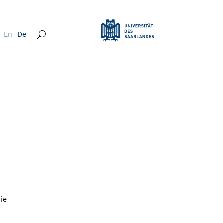
En
De
ie