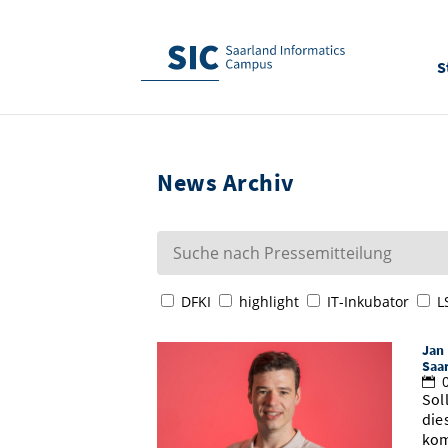
S
News Archiv
DFKI
highlight
IT-Inkubator
L
Jan 
Saa
0
Sol
die
kom