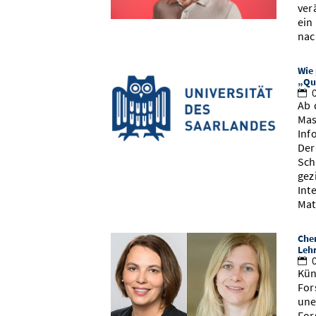
ver
ein
na
Wie
„Qu
0
Ab 
Mas
Inf
Der
Sch
gez
Int
Mat
Chem
Leh
0
Kün
For
une
For