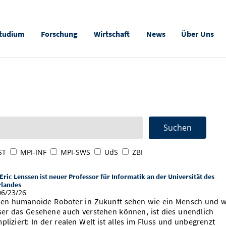
tudium
Forschung
Wirtschaft
News
Über Uns
ST
MPI-INF
MPI-SWS
UdS
ZBI
Eric Lenssen ist neuer Professor für Informatik an der Universität des
rlandes
6/23/26
len humanoide Roboter in Zukunft sehen wie ein Mensch und w
ser das Gesehene auch verstehen können, ist dies unendlich
pliziert: In der realen Welt ist alles im Fluss und unbegrenzt