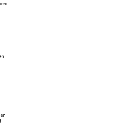
hnen
en.
den
d