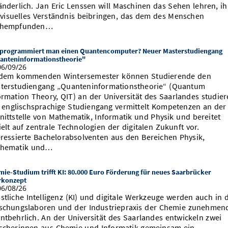
änderlich. Jan Eric Lenssen will Maschinen das Sehen lehren, i
 visuelles Verständnis beibringen, das dem des Menschen
chempfunden…
 programmiert man einen Quantencomputer? Neuer Masterstudiengang
anteninformationstheorie"
6/09/26
dem kommenden Wintersemester können Studierende den
terstudiengang „Quanteninformationstheorie“ (Quantum
ormation Theory, QIT) an der Universität des Saarlandes studier
 englischsprachige Studiengang vermittelt Kompetenzen an der
nittstelle von Mathematik, Informatik und Physik und bereitet
ielt auf zentrale Technologien der digitalen Zukunft vor.
eressierte Bachelorabsolventen aus den Bereichen Physik,
hematik und…
ie-Studium trifft KI: 80.000 Euro Förderung für neues Saarbrücker
rkonzept
6/08/26
stliche Intelligenz (KI) und digitale Werkzeuge werden auch in 
schungslaboren und der Industriepraxis der Chemie zunehmen
ntbehrlich. An der Universität des Saarlandes entwickeln zwei
scherinnen aus Chemie und Informatik gemeinsam ein