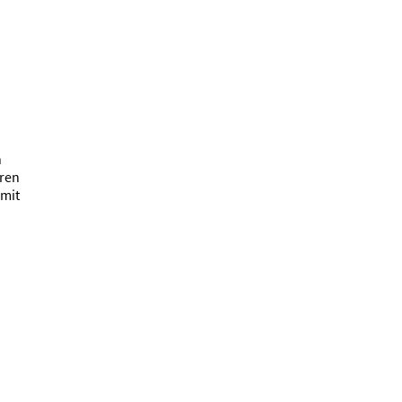
n
hren
mit