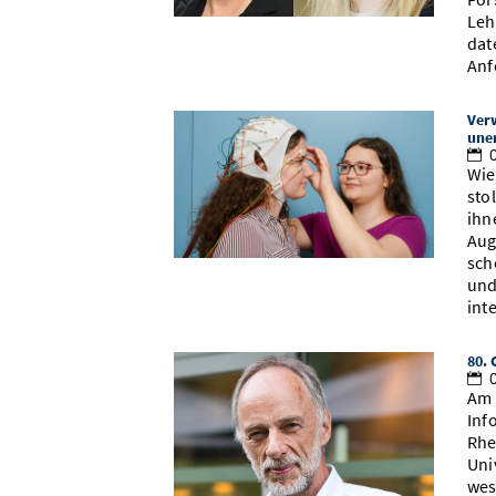
Leh
dat
Anf
Ver
une
0
Wie
sto
ihn
Aug
sch
und
int
80. 
0
Am 
Inf
Rhe
Uni
wes