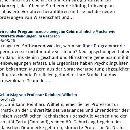
rkonzept, das Chemie-Studierende künftig frühzeitig an
enbasierte Verfahren heranführen und sie auf die neuen
orderungen von Wissenschaft und…
wirrender Programmcode erzeugt im Gehirn ähnliche Muster wie
rwartete Wendungen im Gespräch
6/08/26
 reagieren Softwareentwickler, wenn sie über Programmcode
lpern, den sie nicht intuitiv verstehen? Neuropsychologen habe
en dafür ins Gehirn geschaut und Hirnströme gemeinsam mit i
enbewegungen erfasst. Die Ergebnisse haben Psycholinguisten 
on bekannten Mustern aus der Sprachverarbeitung abgeglichen
 überraschende Parallelen gefunden. Ihre Studie hat das
erdisziplinäre Team der…
Geburtstag von Professor Reinhard Wilhelm
6/01/26
5. Juni kann Reinhard Wilhelm, emeritierter Professor für
ormatik an der Universität des Saarlandes und Ehrendoktor der
inisch-Westfälischen Technischen Hochschule Aachen und der
versität Tartu (Finnland), seinen 80. Geburtstag begehen.Im
tfälischen Deutmecke geboren, studierte Professor Dr. Dr. h.c.