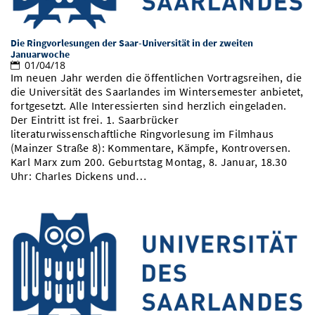
Vom Studium in den Beruf
Bibliothek
Study Scheduler
Start-ups
IT-Themenabend
Ranking
Preise, Auszeichnungen und Förderungen
Anfahrt
Die Ringvorlesungen der Saar-Universität in der zweiten
Open Science/Open Access
Zahlen & Fakten
Januarwoche
Kontakt
AnsprechpartnerInnen, Personen, Forschungsgruppen
01/04/18
Im neuen Jahr werden die öffentlichen Vortragsreihen, die
SIC Merchandise
Termine, Vorträge und Veranstaltungen
die Universität des Saarlandes im Wintersemester anbietet,
fortgesetzt. Alle Interessierten sind herzlich eingeladen.
SIC Podcast
Alumni
Der Eintritt ist frei. 1. Saarbrücker
literaturwissenschaftliche Ringvorlesung im Filmhaus
(Mainzer Straße 8): Kommentare, Kämpfe, Kontroversen.
Karl Marx zum 200. Geburtstag Montag, 8. Januar, 18.30
Uhr: Charles Dickens und…