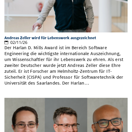
Vom Studium in den Beruf
Bibliothek
Study Scheduler
Start-ups
IT-Themenabend
Ranking
Preise, Auszeichnungen und Förderungen
Anfahrt
Open Science/Open Access
Zahlen & Fakten
Kontakt
AnsprechpartnerInnen, Personen, Forschungsgruppen
SIC Merchandise
Termine, Vorträge und Veranstaltungen
Andreas Zeller wird für Lebenswerk ausgezeichnet
02/11/26
Der Harlan D. Mills Award ist im Bereich Software
SIC Podcast
Alumni
Engineering die wichtigste internationale Auszeichnung,
um Wissenschaftler für ihr Lebenswerk zu ehren. Als erst
zweiter Deutscher wurde jetzt Andreas Zeller diese Ehre
zuteil. Er ist Forscher am Helmholtz-Zentrum für IT-
Sicherheit (CISPA) und Professor für Softwaretechnik der
Universität des Saarlandes. Der Harlan…