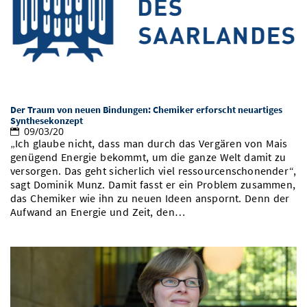
Vom Studium in den Beruf
Bibliothek
Study Scheduler
Start-ups
IT-Themenabend
Ranking
Preise, Auszeichnungen und Förderungen
Anfahrt
Open Science/Open Access
Zahlen & Fakten
Kontakt
AnsprechpartnerInnen, Personen, Forschungsgruppen
SIC Merchandise
Termine, Vorträge und Veranstaltungen
Der Traum von neuen Bindungen: Chemiker erforscht neuartiges
SIC Podcast
Alumni
Synthesekonzept
09/03/20
„Ich glaube nicht, dass man durch das Vergären von Mais
genügend Energie bekommt, um die ganze Welt damit zu
versorgen. Das geht sicherlich viel ressourcenschonender“,
sagt Dominik Munz. Damit fasst er ein Problem zusammen,
das Chemiker wie ihn zu neuen Ideen anspornt. Denn der
Aufwand an Energie und Zeit, den…