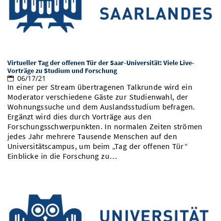
Vom Studium in den Beruf
Bibliothek
Study Scheduler
Start-ups
IT-Themenabend
Ranking
Preise, Auszeichnungen und Förderungen
Anfahrt
Open Science/Open Access
Zahlen & Fakten
Kontakt
AnsprechpartnerInnen, Personen, Forschungsgruppen
SIC Merchandise
Termine, Vorträge und Veranstaltungen
Virtueller Tag der offenen Tür der Saar-Universität: Viele Live-
Vorträge zu Studium und Forschung
06/17/21
SIC Podcast
Alumni
In einer per Stream übertragenen Talkrunde wird ein
Moderator verschiedene Gäste zur Studienwahl, der
Wohnungssuche und dem Auslandsstudium befragen.
Ergänzt wird dies durch Vorträge aus den
Forschungsschwerpunkten. In normalen Zeiten strömen
jedes Jahr mehrere Tausende Menschen auf den
Universitätscampus, um beim „Tag der offenen Tür“
Einblicke in die Forschung zu…