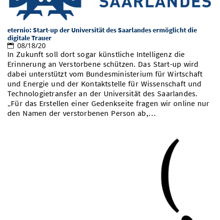
Vom Studium in den Beruf
Bibliothek
Study Scheduler
Start-ups
IT-Themenabend
Ranking
Preise, Auszeichnungen und Förderungen
Anfahrt
eternio: Start-up der Universität des Saarlandes ermöglicht die
Open Science/Open Access
Zahlen & Fakten
digitale Trauer
Kontakt
AnsprechpartnerInnen, Personen, Forschungsgruppen
08/18/20
In Zukunft soll dort sogar künstliche Intelligenz die
SIC Merchandise
Termine, Vorträge und Veranstaltungen
Erinnerung an Verstorbene schützen. Das Start-up wird
dabei unterstützt vom Bundesministerium für Wirtschaft
SIC Podcast
Alumni
und Energie und der Kontaktstelle für Wissenschaft und
Technologietransfer an der Universität des Saarlandes.
„Für das Erstellen einer Gedenkseite fragen wir online nur
den Namen der verstorbenen Person ab,…