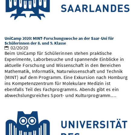
Vom Studium in den Beruf
Bibliothek
Study Scheduler
Start-ups
IT-Themenabend
Ranking
Preise, Auszeichnungen und Förderungen
Anfahrt
Open Science/Open Access
Zahlen & Fakten
Kontakt
AnsprechpartnerInnen, Personen, Forschungsgruppen
SIC Merchandise
Termine, Vorträge und Veranstaltungen
UniCamp 2020: MINT-Forschungswoche an der Saar-Uni für
Schülerinnen der 8. und 9. Klasse
02/20/20
SIC Podcast
Alumni
Beim UniCamp für Schülerinnen stehen praktische
Experimente, Laborbesuche und spannende Einblicke in
aktuelle Forschung und Wissenschaft in den Bereichen
Mathematik, Informatik, Naturwissenschaft und Technik
(MINT) auf dem Programm. Eine Exkursion nach Homburg
ins Kompetenzzentrum für Molekulare Medizin ist
ebenfalls Teil des Fachprogramms. Abends gibt es ein
abwechslungsreiches Sport- und Kulturprogramm.…