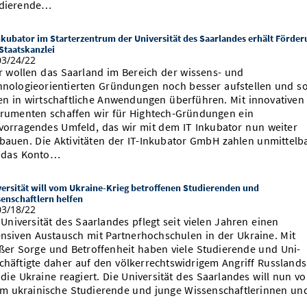
dierende…
nkubator im Starterzentrum der Universität des Saarlandes erhält Förder
Staatskanzlei
3/24/22
r wollen das Saarland im Bereich der wissens- und
hnologieorientierten Gründungen noch besser aufstellen und s
en in wirtschaftliche Anwendungen überführen. Mit innovativen
trumenten schaffen wir für Hightech-Gründungen ein
vorragendes Umfeld, das wir mit dem IT Inkubator nun weiter
bauen. Die Aktivitäten der IT-Inkubator GmbH zahlen unmittelb
 das Konto…
ersität will vom Ukraine-Krieg betroffenen Studierenden und
enschaftlern helfen
3/18/22
 Universität des Saarlandes pflegt seit vielen Jahren einen
ensiven Austausch mit Partnerhochschulen in der Ukraine. Mit
ßer Sorge und Betroffenheit haben viele Studierende und Uni-
chäftigte daher auf den völkerrechtswidrigem Angriff Russlands
 die Ukraine reagiert. Die Universität des Saarlandes will nun vo
em ukrainische Studierende und junge Wissenschaftlerinnen u