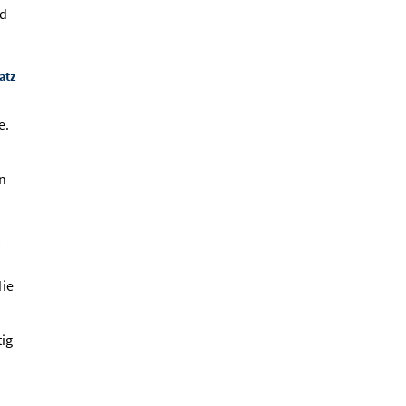
nd
atz
e.
n
-
die
ig