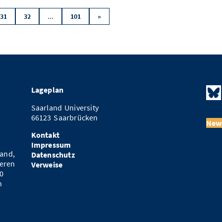
...
31
32
101
»
Lageplan
Saarland University
66123 Saarbrücken
News
Kontakt
Impressum
and,
Datenschutz
eren
Verweise
0
n