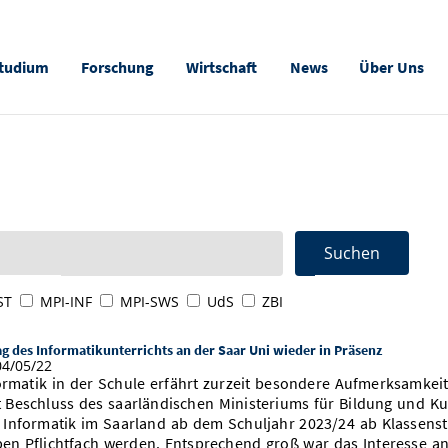
tudium
Forschung
Wirtschaft
News
Über Uns
ST
MPI-INF
MPI-SWS
UdS
ZBI
ag des Informatikunterrichts an der Saar Uni wieder in Präsenz
4/05/22
ormatik in der Schule erfährt zurzeit besondere Aufmerksamkeit
t Beschluss des saarländischen Ministeriums für Bildung und Ku
l Informatik im Saarland ab dem Schuljahr 2023/24 ab Klassens
ben Pflichtfach werden. Entsprechend groß war das Interesse a