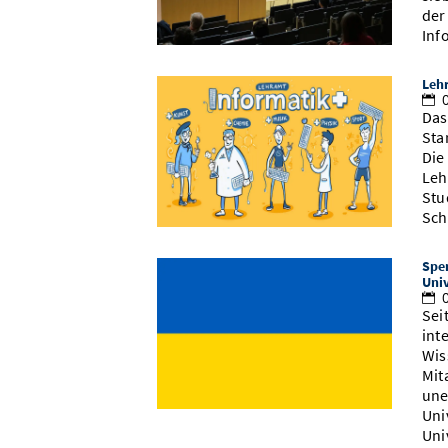
der
Inf
Lehr
0
Das
Sta
Die
Leh
Stu
Sch
Spen
Univ
0
Sei
int
Wis
Mit
une
Uni
Uni