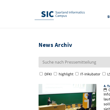
S
News Archiv
DFKI
highlight
IT-Inkubator
L
4. T
0
Inf
lau
sol
sie