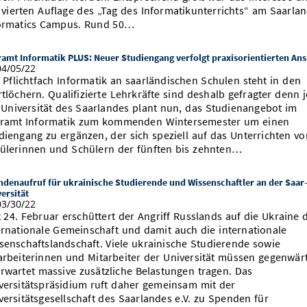
 vierten Auflage des „Tag des Informatikunterrichts“ am Saarla
ormatics Campus. Rund 50…
amt Informatik PLUS: Neuer Studiengang verfolgt praxisorientierten Ans
4/05/22
 Pflichtfach Informatik an saarländischen Schulen steht in den
rtlöchern. Qualifizierte Lehrkräfte sind deshalb gefragter denn j
 Universität des Saarlandes plant nun, das Studienangebot im
ramt Informatik zum kommenden Wintersemester um einen
diengang zu ergänzen, der sich speziell auf das Unterrichten vo
ülerinnen und Schülern der fünften bis zehnten…
denaufruf für ukrainische Studierende und Wissenschaftler an der Saar
ersität
3/30/22
t 24. Februar erschüttert der Angriff Russlands auf die Ukraine 
ernationale Gemeinschaft und damit auch die internationale
senschaftslandschaft. Viele ukrainische Studierende sowie
arbeiterinnen und Mitarbeiter der Universität müssen gegenwärt
rwartet massive zusätzliche Belastungen tragen. Das
versitätspräsidium ruft daher gemeinsam mit der
versitätsgesellschaft des Saarlandes e.V. zu Spenden für