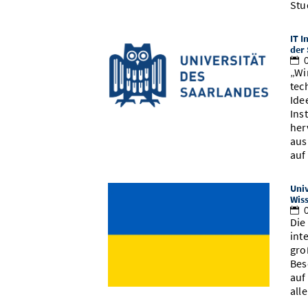
Stu
IT I
der 
0
„Wi
tec
Ide
Ins
her
aus
auf
Univ
Wiss
0
Die
int
gro
Bes
auf
all