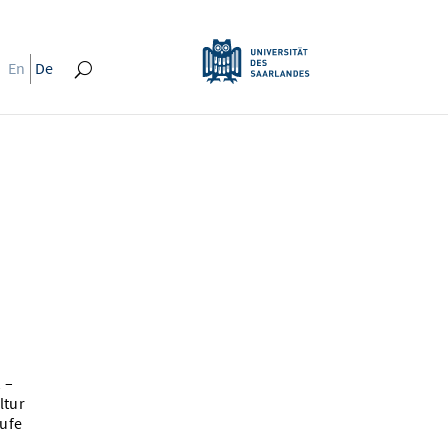
En
De
 –
ltur
tufe
n