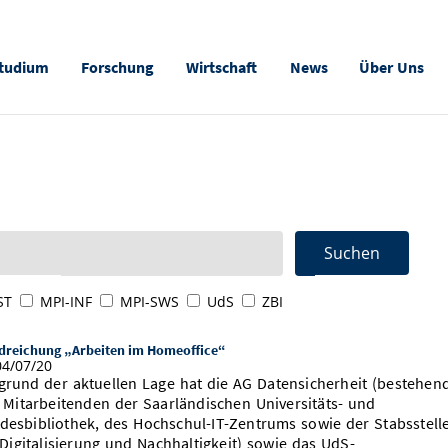
tudium
Forschung
Wirtschaft
News
Über Uns
ST
MPI-INF
MPI-SWS
UdS
ZBI
dreichung „Arbeiten im Homeoffice“
4/07/20
grund der aktuellen Lage hat die AG Datensicherheit (bestehen
 Mitarbeitenden der Saarländischen Universitäts- und
desbibliothek, des Hochschul-IT-Zentrums sowie der Stabsstell
 Digitalisierung und Nachhaltigkeit) sowie das UdS-