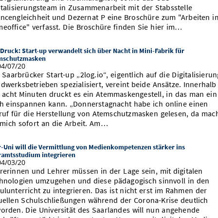
italisierungsteam in Zusammenarbeit mit der Stabsstelle
ncengleichheit und Dezernat P eine Broschüre zum "Arbeiten i
eoffice" verfasst. Die Broschüre finden Sie hier im…
Druck: Start-up verwandelt sich über Nacht in Mini-Fabrik für
mschutzmasken
4/07/20
 Saarbrücker Start-up „2log.io“, eigentlich auf die Digitalisierun
dwerksbetrieben spezialisiert, vereint beide Ansätze. Innerhalb
 acht Minuten druckt es ein Atemmaskengestell, in das man ein
h einspannen kann. „Donnerstagnacht habe ich online einen
ruf für die Herstellung von Atemschutzmasken gelesen, da mac
 mich sofort an die Arbeit. Am…
-Uni will die Vermittlung von Medienkompetenzen stärker ins
ramtsstudium integrieren
4/03/20
rerinnen und Lehrer müssen in der Lage sein, mit digitalen
hnologien umzugehen und diese pädagogisch sinnvoll in den
ulunterricht zu integrieren. Das ist nicht erst im Rahmen der
uellen Schulschließungen während der Corona-Krise deutlich
orden. Die Universität des Saarlandes will nun angehende