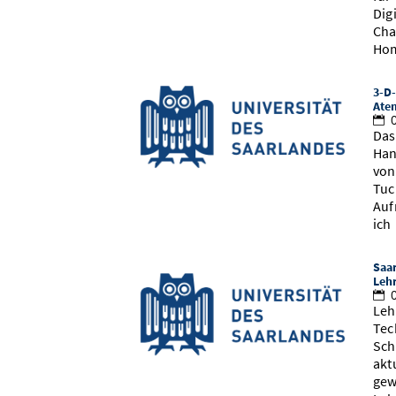
Dig
Cha
Hom
3-D-
Ate
0
Das
Han
von
Tuc
Auf
ich
Saar
Leh
0
Leh
Tec
Sch
akt
gew