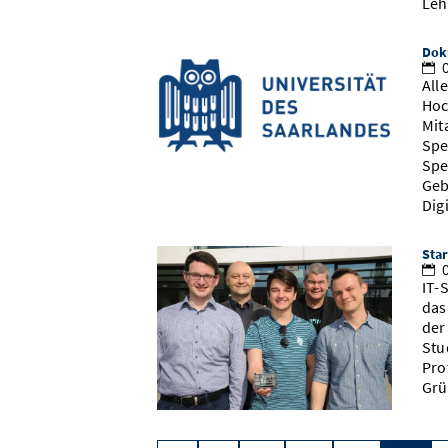
Leh
Dok
0
All
Hoc
Mit
Spe
Spe
Geb
Dig
Star
0
IT-
das
der
Stu
Pro
Grü