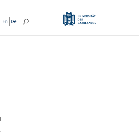
En
De
d
e