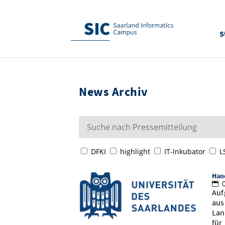
S
News Archiv
DFKI
highlight
IT-Inkubator
L
Han
0
Auf
aus
Lan
für