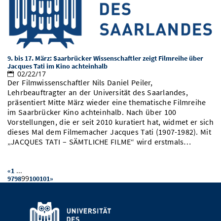
9. bis 17. März: Saarbrücker Wissenschaftler zeigt Filmreihe über
Jacques Tati im Kino achteinhalb
02/22/17
Der Filmwissenschaftler Nils Daniel Peiler,
Lehrbeauftragter an der Universität des Saarlandes,
präsentiert Mitte März wieder eine thematische Filmreihe
im Saarbrücker Kino achteinhalb. Nach über 100
Vorstellungen, die er seit 2010 kuratiert hat, widmet er sich
dieses Mal dem Filmemacher Jacques Tati (1907-1982). Mit
„JACQUES TATI – SÄMTLICHE FILME“ wird erstmals…
...
«
1
99
97
98
100
101
»