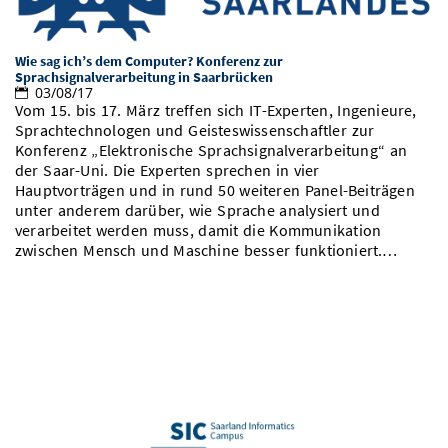
Vom Studium in den Beruf
Bibliothek
Study Scheduler
Start-ups
IT-Themenabend
Ranking
Preise, Auszeichnungen und Förderungen
Anfahrt
Wie sag ich’s dem Computer? Konferenz zur
Open Science/Open Access
Zahlen & Fakten
Sprachsignalverarbeitung in Saarbrücken
Kontakt
AnsprechpartnerInnen, Personen, Forschungsgruppen
03/08/17
Vom 15. bis 17. März treffen sich IT-Experten, Ingenieure,
SIC Merchandise
Termine, Vorträge und Veranstaltungen
Sprachtechnologen und Geisteswissenschaftler zur
Konferenz „Elektronische Sprachsignalverarbeitung“ an
SIC Podcast
Alumni
der Saar-Uni. Die Experten sprechen in vier
Hauptvorträgen und in rund 50 weiteren Panel-Beiträgen
unter anderem darüber, wie Sprache analysiert und
verarbeitet werden muss, damit die Kommunikation
zwischen Mensch und Maschine besser funktioniert.…