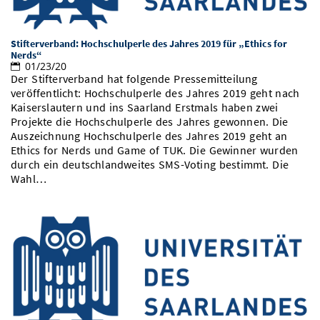
Vom Studium in den Beruf
Bibliothek
Study Scheduler
Start-ups
IT-Themenabend
Ranking
Preise, Auszeichnungen und Förderungen
Anfahrt
Stifterverband: Hochschulperle des Jahres 2019 für „Ethics for
Open Science/Open Access
Zahlen & Fakten
Nerds“
Kontakt
AnsprechpartnerInnen, Personen, Forschungsgruppen
01/23/20
Der Stifterverband hat folgende Pressemitteilung
SIC Merchandise
Termine, Vorträge und Veranstaltungen
veröffentlicht: Hochschulperle des Jahres 2019 geht nach
Kaiserslautern und ins Saarland Erstmals haben zwei
SIC Podcast
Alumni
Projekte die Hochschulperle des Jahres gewonnen. Die
Auszeichnung Hochschulperle des Jahres 2019 geht an
Ethics for Nerds und Game of TUK. Die Gewinner wurden
durch ein deutschlandweites SMS-Voting bestimmt. Die
Wahl…