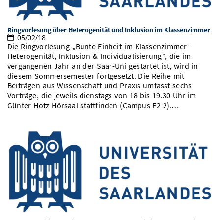
Vom Studium in den Beruf
Bibliothek
Study Scheduler
Start-ups
IT-Themenabend
Ranking
Preise, Auszeichnungen und Förderungen
Anfahrt
Ringvorlesung über Heterogenität und Inklusion im Klassenzimmer
Open Science/Open Access
Zahlen & Fakten
05/02/18
Kontakt
AnsprechpartnerInnen, Personen, Forschungsgruppen
Die Ringvorlesung „Bunte Einheit im Klassenzimmer –
Heterogenität, Inklusion & Individualisierung“, die im
SIC Merchandise
Termine, Vorträge und Veranstaltungen
vergangenen Jahr an der Saar-Uni gestartet ist, wird in
diesem Sommersemester fortgesetzt. Die Reihe mit
SIC Podcast
Alumni
Beiträgen aus Wissenschaft und Praxis umfasst sechs
Vorträge, die jeweils dienstags von 18 bis 19.30 Uhr im
Günter-Hotz-Hörsaal stattfinden (Campus E2 2).…