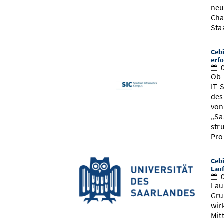
neu
Cha
Sta
Cebi
erf
0
Ob 
IT-
des
von
„Sa
str
Pro
Cebi
Lau
0
Lau
Gru
wir
Mit