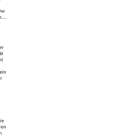
che
ch…
er
ät
hl
ein
ur
ie
den
n