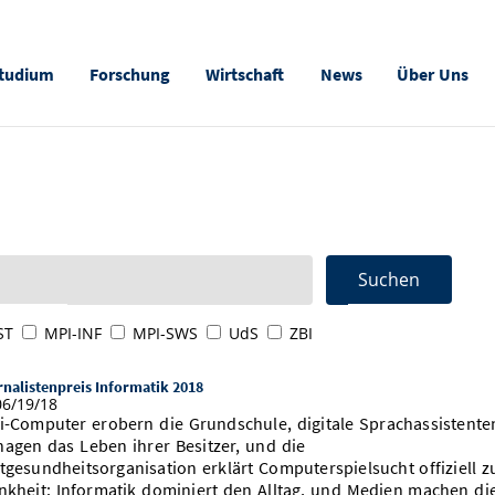
tudium
Forschung
Wirtschaft
News
Über Uns
ST
MPI-INF
MPI-SWS
UdS
ZBI
nalistenpreis Informatik 2018
6/19/18
i-Computer erobern die Grundschule, digitale Sprachassistente
agen das Leben ihrer Besitzer, und die
tgesundheitsorganisation erklärt Computerspielsucht offiziell z
nkheit: Informatik dominiert den Alltag, und Medien machen di