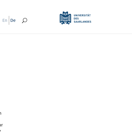
En
De
n
ur
e