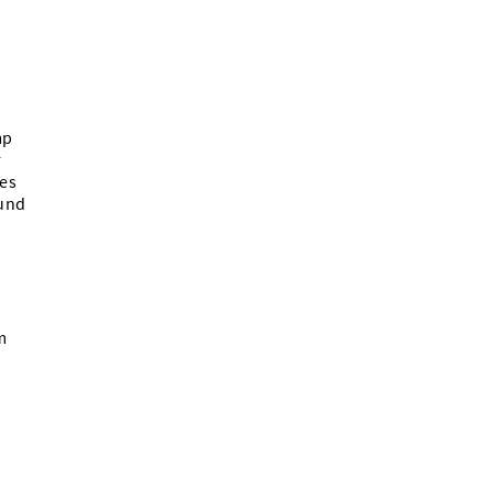
mp
r
 es
 und
–
m