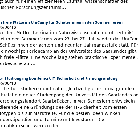
gt auch für einen effizienteren Laufstil. Wissenschaftler des
tschen Forschungszentrums…
h freie Plätze im UniCamp für Schülerinnen in den Sommerferien
6/08/18
er dem Motto „Faszination Naturwissenschaften und Technik“
det in den Sommerferien vom 23. bis 27. Juli wieder das UniCa
 Schülerinnen der achten und neunten Jahrgangsstufe statt. Fü
 einwöchige Feriencamp an der Universität des Saarlandes gibt
h freie Plätze. Eine Woche lang stehen praktische Experimente
orbesuche auf…
er Studiengang kombiniert IT-Sicherheit und Firmengründung
6/08/18
Sicherheit studieren und dabei gleichzeitig eine Firma gründen 
 bietet ein neuer Studiengang der Universität des Saarlandes a
Forschungsstandort Saarbrücken. In vier Semestern entwickeln
dierende eine Gründungsidee der IT-Sicherheit vom ersten
totypen bis zur Marktreife. Für die besten Ideen winken
nderstipendien und Termine mit Investoren. Die
ormatikforscher werden den…