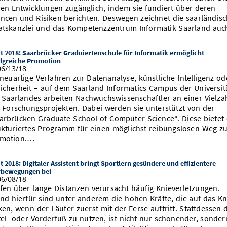
en Entwicklungen zugänglich, indem sie fundiert über deren
ncen und Risiken berichten. Deswegen zeichnet die saarländis
atskanzlei und das Kompetenzzentrum Informatik Saarland au
t 2018: Saarbrücker Graduiertenschule für Informatik ermöglicht
olgreiche Promotion
6/13/18
neuartige Verfahren zur Datenanalyse, künstliche Intelligenz od
Sicherheit – auf dem Saarland Informatics Campus der Universit
 Saarlandes arbeiten Nachwuchswissenschaftler an einer Vielza
 Forschungsprojekten. Dabei werden sie unterstützt von der
arbrücken Graduate School of Computer Science“. Diese bietet 
ukturiertes Programm für einen möglichst reibungslosen Weg z
motion.…
t 2018: Digitaler Assistent bringt Sportlern gesündere und effizientere
fbewegungen bei
6/08/18
fen über lange Distanzen verursacht häufig Knieverletzungen.
nd hierfür sind unter anderem die hohen Kräfte, die auf das Kn
ken, wenn der Läufer zuerst mit der Ferse auftritt. Stattdessen 
tel- oder Vorderfuß zu nutzen, ist nicht nur schonender, sonder