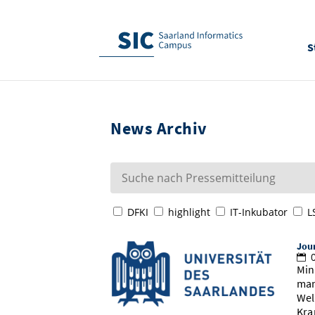
S
News Archiv
DFKI
highlight
IT-Inkubator
L
Jour
0
Min
man
Wel
Kra