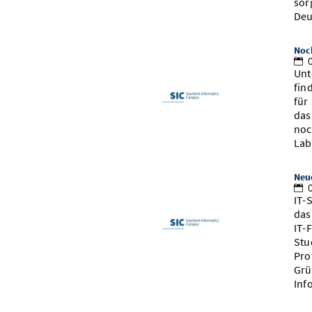
sor
Deu
Noc
0
Unt
fin
für
das
noc
Lab
Neu
0
IT-
das
IT-
Stu
Pro
Grü
Inf