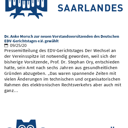
Vom Studium in den Beruf
Bibliothek
Study Scheduler
Start-ups
IT-Themenabend
Ranking
Preise, Auszeichnungen und Förderungen
Anfahrt
Open Science/Open Access
Zahlen & Fakten
Kontakt
AnsprechpartnerInnen, Personen, Forschungsgruppen
SIC Merchandise
Termine, Vorträge und Veranstaltungen
Dr. Anke Morsch zur neuen Vorstandsvorsitzenden des Deutschen
EDV-Gerichtstages e.V. gewählt
09/25/20
SIC Podcast
Alumni
Pressemitteilung des EDV-Gerichtstages Der Wechsel an
der Vereinsspitze ist notwendig geworden, weil sich der
bisherige Vorsitzende, Prof. Dr. Stephan Ory, entschieden
hatte, sein Amt nach sechs Jahren aus gesundheitlichen
Gründen abzugeben. „Das waren spannende Zeiten mit
vielen Änderungen im technischen und organisatorischen
Rahmen des elektronischen Rechtsverkehrs aber auch mit
ganz…