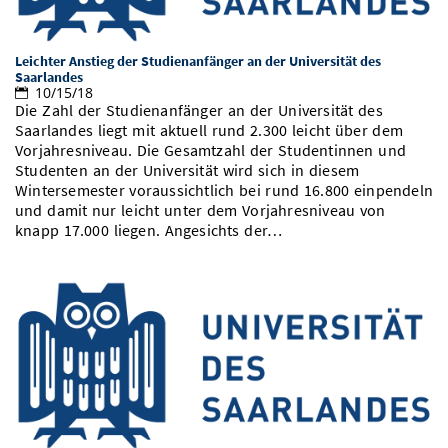
Vom Studium in den Beruf
Bibliothek
Study Scheduler
Start-ups
IT-Themenabend
Ranking
Preise, Auszeichnungen und Förderungen
Anfahrt
Leichter Anstieg der Studienanfänger an der Universität des
Open Science/Open Access
Zahlen & Fakten
Saarlandes
Kontakt
AnsprechpartnerInnen, Personen, Forschungsgruppen
10/15/18
Die Zahl der Studienanfänger an der Universität des
SIC Merchandise
Termine, Vorträge und Veranstaltungen
Saarlandes liegt mit aktuell rund 2.300 leicht über dem
Vorjahresniveau. Die Gesamtzahl der Studentinnen und
SIC Podcast
Alumni
Studenten an der Universität wird sich in diesem
Wintersemester voraussichtlich bei rund 16.800 einpendeln
und damit nur leicht unter dem Vorjahresniveau von
knapp 17.000 liegen. Angesichts der…