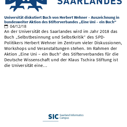
Vom Studium in den Beruf
Bibliothek
Study Scheduler
Start-ups
IT-Themenabend
Ranking
Preise, Auszeichnungen und Förderungen
Anfahrt
Universität diskutiert Buch von Herbert Wehner – Auszeichnung in
Open Science/Open Access
Zahlen & Fakten
bundesweiter Aktion des Stifterverbandes „Eine Uni – ein Buch“
Kontakt
AnsprechpartnerInnen, Personen, Forschungsgruppen
04/12/18
An der Universität des Saarlandes wird im Jahr 2018 das
SIC Merchandise
Termine, Vorträge und Veranstaltungen
Buch „Selbstbesinnung und Selbstkritik“ des SPD-
Politikers Herbert Wehner im Zentrum vieler Diskussionen,
SIC Podcast
Alumni
Workshops und Veranstaltungen stehen. Im Rahmen der
Aktion „Eine Uni – ein Buch“ des Stifterverbandes für die
Deutsche Wissenschaft und der Klaus Tschira Stiftung ist
die Universität eine…