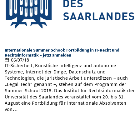
Vom Studium in den Beruf
Bibliothek
Study Scheduler
Start-ups
IT-Themenabend
Ranking
Preise, Auszeichnungen und Förderungen
Anfahrt
Open Science/Open Access
Zahlen & Fakten
Kontakt
AnsprechpartnerInnen, Personen, Forschungsgruppen
SIC Merchandise
Termine, Vorträge und Veranstaltungen
Internationale Summer School: Fortbildung in IT-Recht und
SIC Podcast
Alumni
Rechtsinformatik – jetzt anmelden
06/07/18
IT-Sicherheit, Künstliche Intelligenz und autonome
Systeme, Internet der Dinge, Datenschutz und
Technologien, die juristische Arbeit unterstützen – auch
„Legal Tech“ genannt –, stehen auf dem Programm der
Summer School 2018: Das Institut für Rechtsinformatik der
Universität des Saarlandes veranstaltet vom 20. bis 31.
August eine Fortbildung für internationale Absolventen
von…